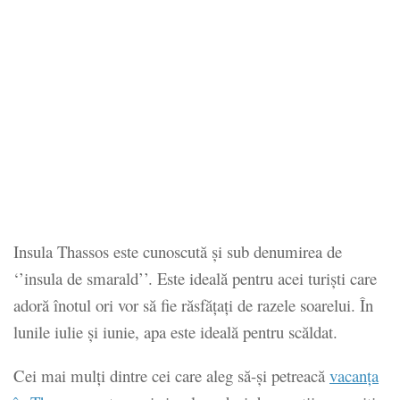
Insula Thassos este cunoscută și sub denumirea de
‘’insula de smarald’’. Este ideală pentru acei turiști care
adoră înotul ori vor să fie răsfățați de razele soarelui. În
lunile iulie și iunie, apa este ideală pentru scăldat.
Cei mai mulți dintre cei care aleg să-și petreacă
vacanța