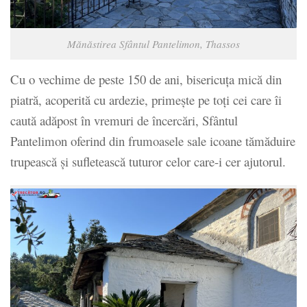
Mănăstirea Sfântul Pantelimon, Thassos
Cu o vechime de peste 150 de ani, bisericuța mică din
piatră, acoperită cu ardezie, primește pe toți cei care îi
caută adăpost în vremuri de încercări, Sfântul
Pantelimon oferind din frumoasele sale icoane tămăduire
trupească și sufletească tuturor celor care-i cer ajutorul.