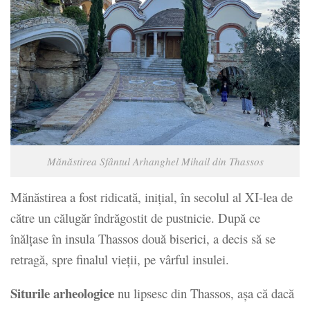
Mănăstirea Sfântul Arhanghel Mihail din Thassos
Mănăstirea a fost ridicată, iniţial, în secolul al XI-lea de
către un călugăr îndrăgostit de pustnicie. După ce
înălţase în insula Thassos două biserici, a decis să se
retragă, spre finalul vieţii, pe vârful insulei.
Siturile arheologice
nu lipsesc din Thassos, așa că dacă