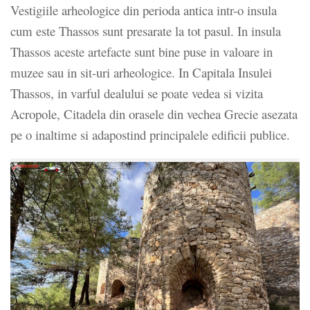
Vestigiile arheologice din perioda antica intr-o insula
cum este Thassos sunt presarate la tot pasul. In insula
Thassos aceste artefacte sunt bine puse in valoare in
muzee sau in sit-uri arheologice. In Capitala Insulei
Thassos, in varful dealului se poate vedea si vizita
Acropole, Citadela din orasele din vechea Grecie asezata
pe o inaltime si adapostind principalele edificii publice.