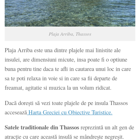
Plaja Arriba, Thassos
Plaja Arriba este una dintre plajele mai linistite ale
insulei, are dimensiuni micute, insa poate fi o optiune
buna pentru tine daca te afli in cautarea unui loc in care
sa te poti relaxa in voie si in care sa fii departe de
freamat, agitatie si muzica la un volum ridicat.
Dacă dorești să vezi toate plajele de pe insula Thassos
accesează
Harta Greciei cu Obiective Turistice.
Satele traditionale din Thassos
reprezintă un alt gen de
atracție cu care această insulă se mândrește negreșit.