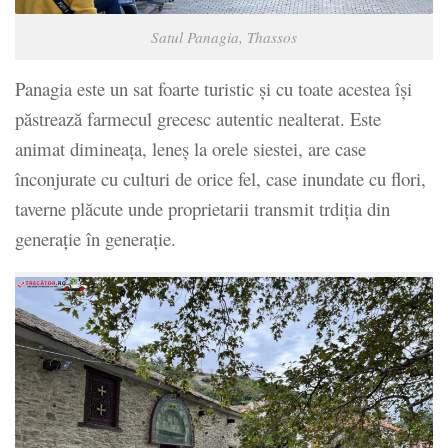
Satul Panagia, Thassos
Panagia este un sat foarte turistic și cu toate acestea își
păstrează farmecul grecesc autentic nealterat. Este
animat dimineața, leneș la orele siestei, are case
înconjurate cu culturi de orice fel, case inundate cu flori,
taverne plăcute unde proprietarii transmit trdiția din
generație în generație.