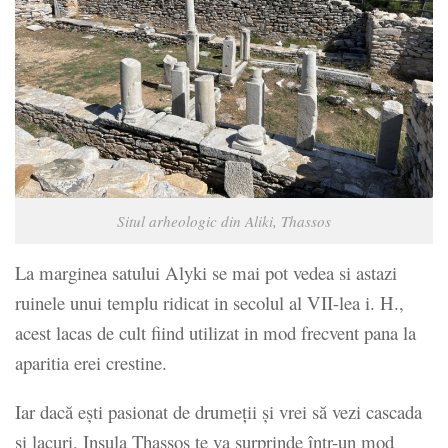
Situl arheologic din Aliki, Thassos
La marginea satului Alyki se mai pot vedea si astazi
ruinele unui templu ridicat in secolul al VII-lea i. H.,
acest lacas de cult fiind utilizat in mod frecvent pana la
aparitia erei crestine.
Iar dacă ești pasionat de drumeții și vrei să vezi cascada
și lacuri, Insula Thassos te va surprinde într-un mod