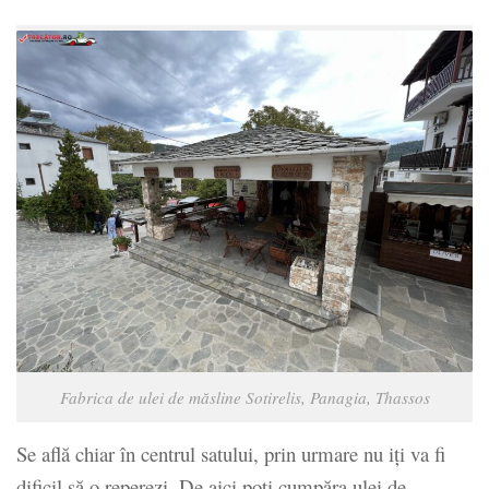
Fabrica de ulei de măsline Sotirelis, Panagia, Thassos
Se află chiar în centrul satului, prin urmare nu iți va fi
dificil să o reperezi. De aici poți cumpăra ulei de