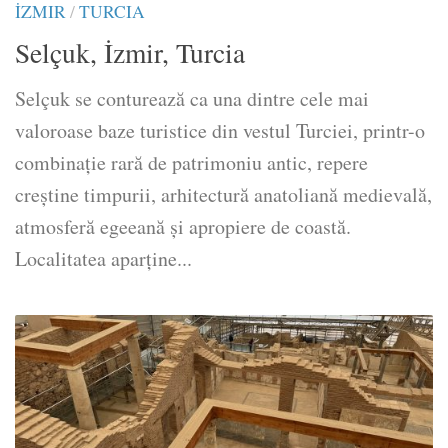
İZMIR
/
TURCIA
Selçuk, İzmir, Turcia
Selçuk se conturează ca una dintre cele mai
valoroase baze turistice din vestul Turciei, printr-o
combinație rară de patrimoniu antic, repere
creștine timpurii, arhitectură anatoliană medievală,
atmosferă egeeană și apropiere de coastă.
Localitatea aparține...