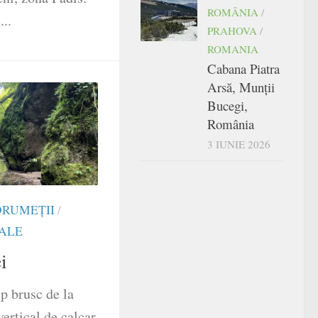
ROMÂNIA
/
...
PRAHOVA
/
ROMANIA
Cabana Piatra
Arsă, Munții
Bucegi,
România
3 IUNIE 2026
DRUMEŢII
/
RALE
i
p brusc de la
vertical de calcar