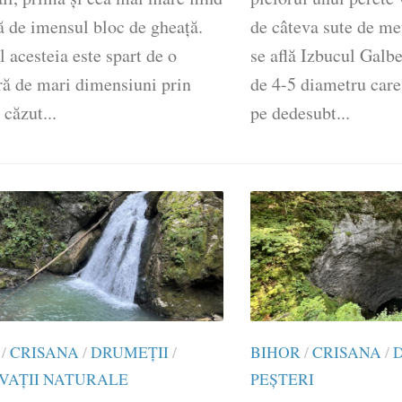
ă de imensul bloc de gheaţă.
de câteva sute de met
 acesteia este spart de o
se află Izbucul Galb
ră de mari dimensiuni prin
de 4-5 diametru care
 căzut...
pe dedesubt...
/
CRISANA
/
DRUMEŢII
/
BIHOR
/
CRISANA
/
VAȚII NATURALE
PEȘTERI