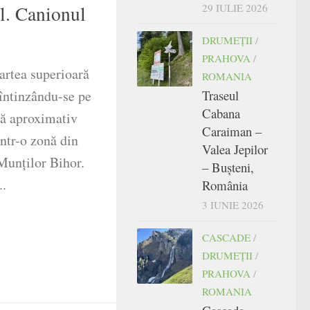
29 IULIE 2026
el. Canionul
DRUMEŢII
/
PRAHOVA
/
partea superioară
ROMANIA
Traseul
 întinzându-se pe
Cabana
ă aproximativ
Caraiman –
într-o zonă din
Valea Jepilor
 Munților Bihor.
– Bușteni,
..
România
3 IUNIE 2026
CASCADE
/
DRUMEŢII
/
PRAHOVA
/
ROMANIA