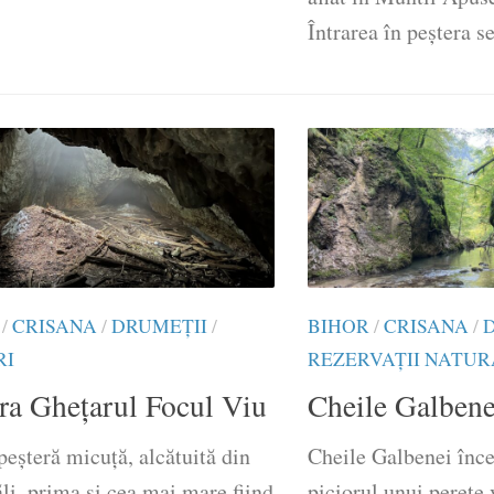
Întrarea în peștera se
/
CRISANA
/
DRUMEŢII
/
BIHOR
/
CRISANA
/
RI
REZERVAȚII NATU
ra Ghețarul Focul Viu
Cheile Galbene
peşteră micuţă, alcătuită din
Cheile Galbenei înce
li, prima şi cea mai mare fiind
piciorul unui perete 