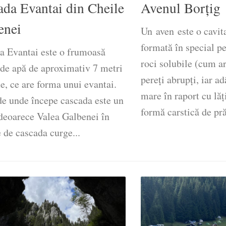
ada Evantai din Cheile
Avenul Borțig
enei
Un aven este o cavit
formată în special pe
a Evantai este o frumoasă
roci solubile (cum ar
 de apă de aproximativ 7 metri
pereți abrupți, iar a
e, ce are forma unui evantai.
mare în raport cu lă
de unde începe cascada este un
formă carstică de pră
 deoarece Valea Galbenei în
 de cascada curge...