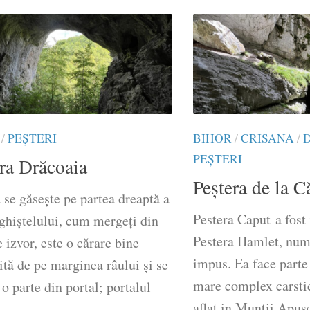
/
PEȘTERI
BIHOR
/
CRISANA
/
PEȘTERI
ra Drăcoaia
Peștera de la C
 se găsește pe partea dreaptă a
Pestera Caput a fost
ghiștelului, cum mergeți din
Pestera Hamlet, num
e izvor, este o cărare bine
impus. Ea face parte
ită de pe marginea râului și se
mare complex carsti
 o parte din portal; portalul
aflat in Muntii Apus