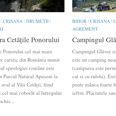
/
CRISANA
/
DRUMEŢII
/
BIHOR
/
CRISANA
/
RI
AGREMENT
ra Cetățile Ponorului
Campingul Glă
le Ponorului cel mai mare
Campingul Glăvoi si
x carstic din România numit
este un camping nea
tul speologiei române este
(camparea este permi
în Parcul Natural Apuseni la
cat si cu rulota). Exi
 aval al Văii Cetății, fiind
poate mânca foarte bi
 cel mai coborât al întregului
ieftin. Placintele sau
nchis...