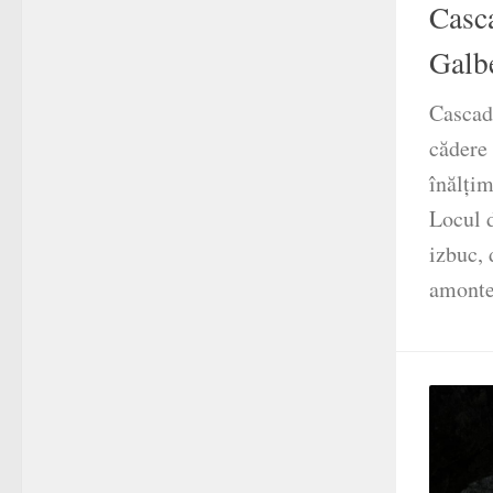
Casc
Galb
Cascad
cădere
înălțim
Locul 
izbuc,
amonte