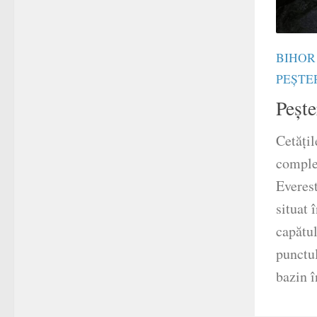
BIHOR
PEȘTE
Pește
Cetăţi
comple
Everes
situat 
capătul
punctul
bazin î