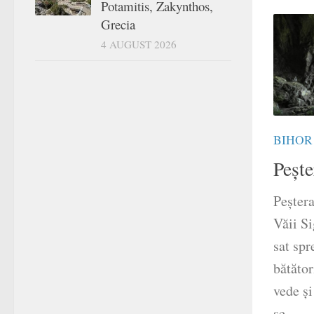
Potamitis, Zakynthos,
Grecia
4 AUGUST 2026
BIHOR
Pește
Peștera
Văii Si
sat spr
bătător
vede și
se...