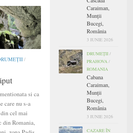
Cascada
Caraiman,
Munții
Bucegi,
România
3 IUNIE 2026
DRUMEŢII
/
DRUMEŢII
/
PRAHOVA
/
ROMANIA
Cabana
ăput
Caraiman,
Munții
 mentionata si ca
Bucegi,
e care nu s-a
România
 din cel mai
3 IUNIE 2026
c din Romania,
CAZARE ÎN
eni, zona Padis.