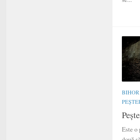
BIHOR
PEȘTE
Pește
Este o 
două să