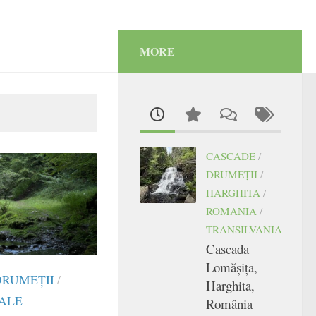
MORE
CASCADE
/
DRUMEŢII
/
HARGHITA
/
ROMANIA
/
TRANSILVANIA
Cascada
Lomășița,
DRUMEŢII
/
Harghita,
RALE
România