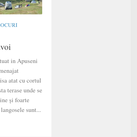
LOCURI
voi
tuat in Apuseni
menajat
sa atat cu cortul
sta terase unde se
ne şi foarte
 langosele sunt...