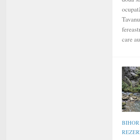
ocupat
Tavanul
fereast
care au
BIHOR
REZER