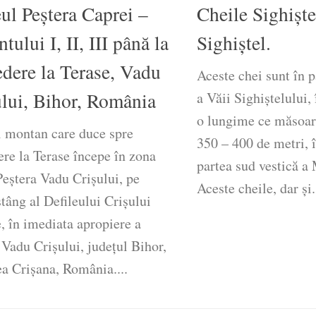
ul Peștera Caprei –
Cheile Sighișt
tului I, II, III până la
Sighiștel.
dere la Terase, Vadu
Aceste chei sunt în 
ului, Bihor, România
a Văii Sighiștelului,
o lungime ce măsoar
l montan care duce spre
350 – 400 de metri, 
re la Terase începe în zona
partea sud vestică a
Peștera Vadu Crișului, pe
Aceste cheile, dar și.
tâng al Defileului Crișului
, în imediata apropiere a
 Vadu Crișului, județul Bihor,
a Crișana, România....