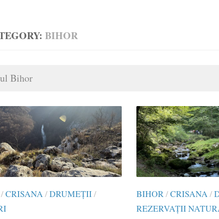
TEGORY:
BIHOR
ul Bihor
/
CRISANA
/
DRUMEŢII
/
BIHOR
/
CRISANA
/
RI
REZERVAȚII NATU