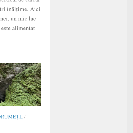
ri înălțime. Aici
enei, un mic lac
 este alimentat
DRUMEŢII
/