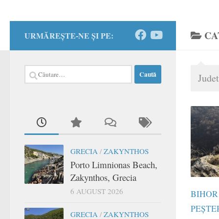
CA
URMĂREȘTE-NE ȘI PE:
Caută
Judet
după:
GRECIA
/
ZAKYNTHOS
Porto Limnionas Beach,
Zakynthos, Grecia
6 AUGUST 2026
BIHOR
PEȘTE
GRECIA
/
ZAKYNTHOS