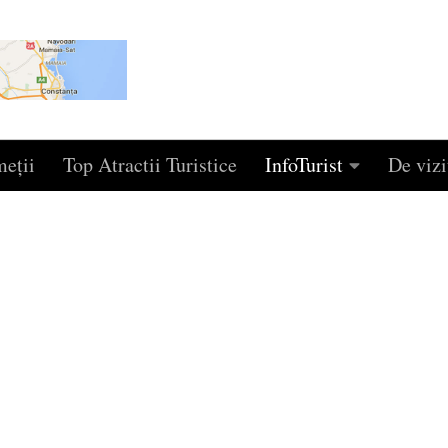
eţii
Top Atractii Turistice
InfoTurist
De vizi