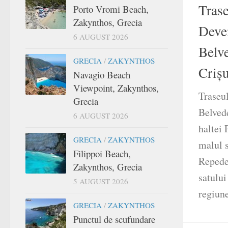
Trase
Porto Vromi Beach,
Zakynthos, Grecia
Deven
6 AUGUST 2026
Belve
GRECIA
/
ZAKYNTHOS
Criș
Navagio Beach
Viewpoint, Zakynthos,
Traseu
Grecia
Belvede
6 AUGUST 2026
haltei 
GRECIA
/
ZAKYNTHOS
malul s
Filippoi Beach,
Repede
Zakynthos, Grecia
satului
5 AUGUST 2026
regiune
GRECIA
/
ZAKYNTHOS
Punctul de scufundare