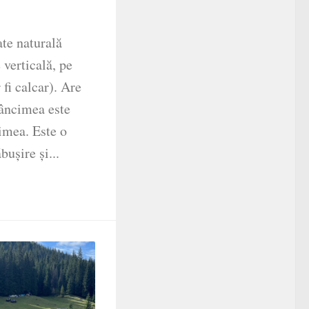
ate naturală
 verticală, pe
 fi calcar). Are
dâncimea este
țimea. Este o
bușire și...