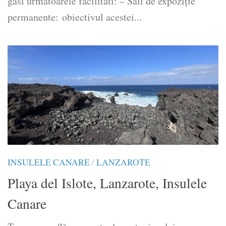
gasi urmatoarele facilitati: – Săli de expoziție
permanente: obiectivul acestei...
INSULELE CANARE
/
LANZAROTE
Playa del Islote, Lanzarote, Insulele
Canare