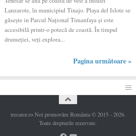
Tenesar se află pe coasta de vest a insulei
Lanzarote, în municipiul Tinajo. Playa del Islote se
găsește in Parcul Național Timanfaya și este
accesibilă printr-o potecă de coastă. În timpul
drumeției, veți explora...
Pagina următoare »
trecator.ro Noi promovăm România © 2015 - 2026.
Toate drepturile rezervate.