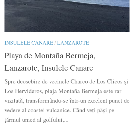
INSULELE CANARE
/
LANZAROTE
Playa de Montaña Bermeja,
Lanzarote, Insulele Canare
Spre deosebire de vecinele Charco de Los Clicos și
Los Hervideros, plaja Montaña Bermeja este rar
vizitată, transformându-se într-un excelent punct de
vedere al coastei vulcanice. Când veți păși pe
țărmul umed al golfului,...