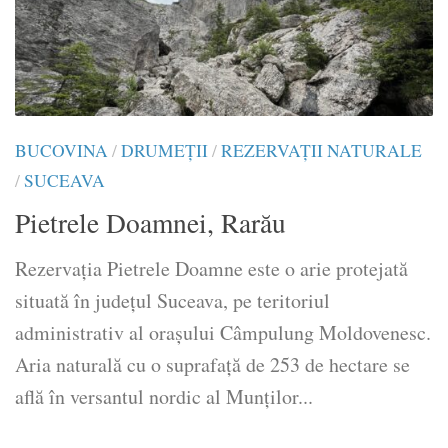
BUCOVINA
/
DRUMEŢII
/
REZERVAȚII NATURALE
/
SUCEAVA
Pietrele Doamnei, Rarău
Rezervația Pietrele Doamne este o arie protejată
situată în județul Suceava, pe teritoriul
administrativ al orașului Câmpulung Moldovenesc.
Aria naturală cu o suprafață de 253 de hectare se
află în versantul nordic al Munților...