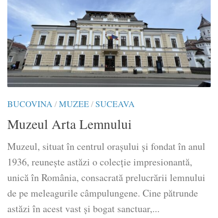
BUCOVINA
/
MUZEE
/
SUCEAVA
Muzeul Arta Lemnului
Muzeul, situat în centrul oraşului și fondat în anul
1936, reunește astăzi o colecție impresionantă,
unică în România, consacrată prelucrării lemnului
de pe meleagurile câmpulungene. Cine pătrunde
astăzi în acest vast şi bogat sanctuar,...