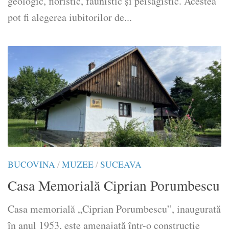
geologic, floristic, faunistic și peisagistic. Acestea
pot fi alegerea iubitorilor de...
BUCOVINA
/
MUZEE
/
SUCEAVA
Casa Memorială Ciprian Porumbescu
Casa memorială „Ciprian Porumbescu”, inaugurată
în anul 1953, este amenajată într-o construcţie