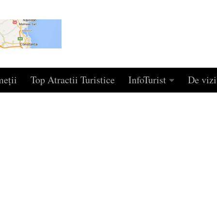
eţii
Top Atractii Turistice
InfoTurist
De vizi