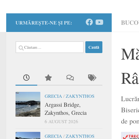
BUCO
URMĂREȘTE-NE ȘI PE:
Caută
Mă
după:
Râ
GRECIA
/
ZAKYNTHOS
Lucrăr
Argassi Bridge,
Biseri
Zakynthos, Grecia
de pom
6 AUGUST 2026
GRECIA
/
ZAKYNTHOS