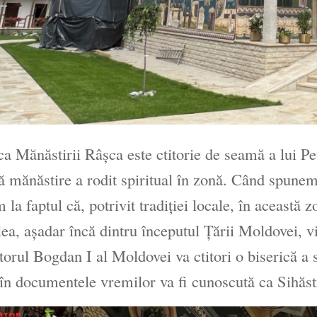
ca Mănăstirii Râşca este ctitorie de seamă a lui Pe
ă mănăstire a rodit spiritual în zonă. Când spunem 
 la faptul că, potrivit tradiţiei locale, în această z
ea, aşadar încă dintru începutul Ţării Moldovei, vie
orul Bogdan I al Moldovei va ctitori o biserică a 
 în documentele vremilor va fi cunoscută ca Sihăst