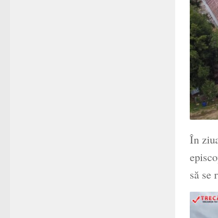
În ziu
episco
să se 