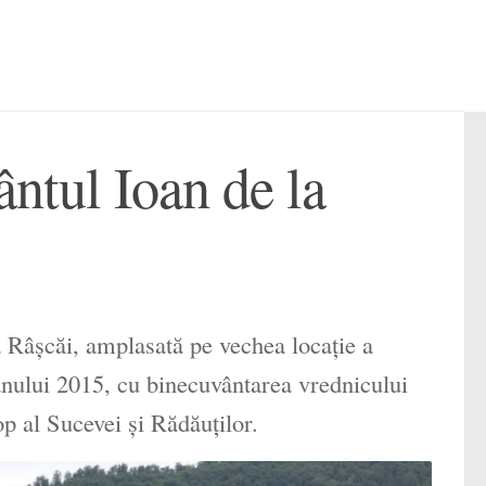
ântul Ioan de la
ia Râșcăi, amplasată pe vechea locație a
anului 2015, cu binecuvântarea vrednicului
p al Sucevei și Rădăuților.