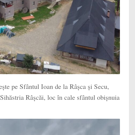
ește pe Sfântul Ioan de la Râșca și Secu,
Sihăstria Râșcăi, loc în cale sfântul obișnuia