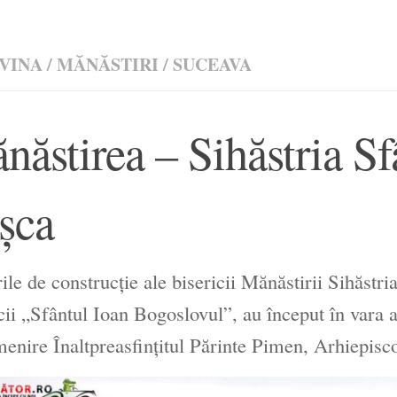
VINA
/
MĂNĂSTIRI
/
SUCEAVA
năstirea – Sihăstria Sf
șca
ile de construcție ale bisericii Mănăstirii Sihăstr
cii „Sfântul Ioan Bogoslovul”, au început în vara 
enire Înaltpreasfințitul Părinte Pimen, Arhiepisco