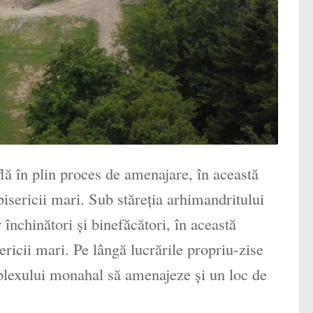
flă în plin proces de amenajare, în această
bisericii mari. Sub stăreţia arhimandritului
 închinători și binefăcători, în această
ericii mari. Pe lângă lucrările propriu-zise
mplexului monahal să amenajeze şi un loc de