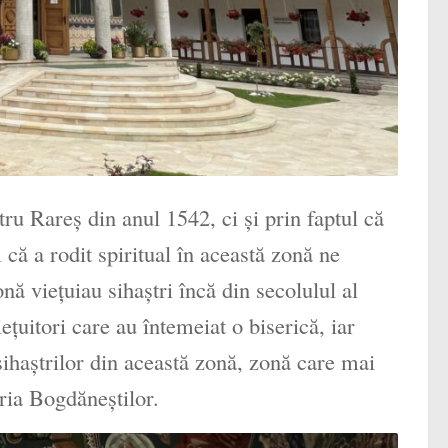
tru Rareş din anul 1542, ci şi prin faptul că
că a rodit spiritual în această zonă ne
onă vieţuiau sihaştri încă din secolulul al
ţuitori care au întemeiat o biserică, iar
sihaştrilor din această zonă, zonă care mai
ria Bogdăneştilor.