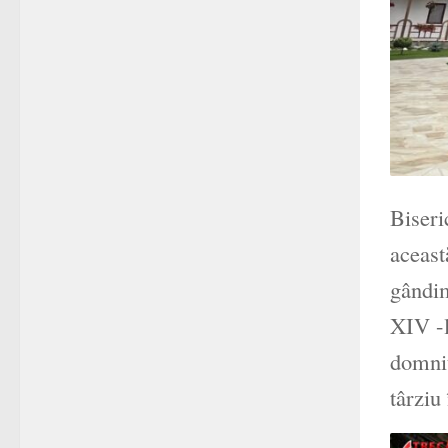
Biseri
aceast
gândim
XIV -l
domnit
târziu