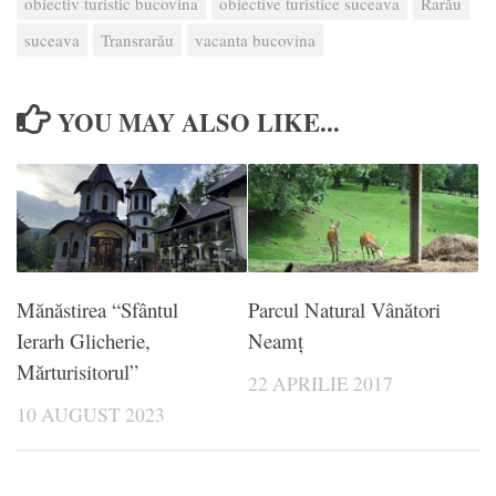
obiectiv turistic bucovina
obiective turistice suceava
Rarău
suceava
Transrarău
vacanta bucovina
YOU MAY ALSO LIKE...
Mănăstirea “Sfântul
Parcul Natural Vânători
Ierarh Glicherie,
Neamţ
Mărturisitorul”
22 APRILIE 2017
10 AUGUST 2023