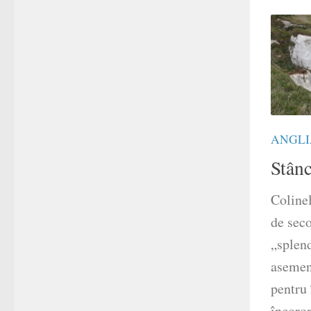
ANGLI
Stânc
Colinel
de sec
„splend
asemen
pentru 
încoron