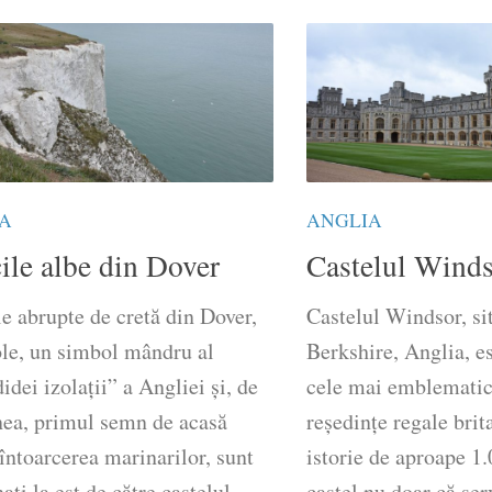
A
ANGLIA
ile albe din Dover
Castelul Winds
e abrupte de cretă din Dover,
Castelul Windsor, si
ole, un simbol mândru al
Berkshire, Anglia, es
idei izolații” a Angliei și, de
cele mai emblematice
ea, primul semn de acasă
reședințe regale brit
întoarcerea marinarilor, sunt
istorie de aproape 1.
ați la est de către castelul
castel nu doar că ser