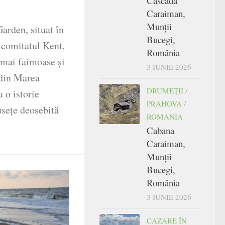
Cascada
Caraiman,
Munții
arden, situat în
Bucegi,
n comitatul Kent,
România
e mai faimoase și
3 IUNIE 2026
 din Marea
DRUMEŢII
/
u o istorie
PRAHOVA
/
usețe deosebită
ROMANIA
Cabana
Caraiman,
Munții
Bucegi,
România
3 IUNIE 2026
CAZARE ÎN