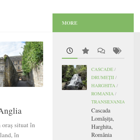
MORE
CASCADE
/
DRUMEŢII
/
HARGHITA
/
ROMANIA
/
TRANSILVANIA
Anglia
Cascada
Lomășița,
oraș situat în
Harghita,
România
land, în