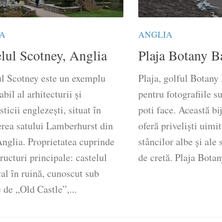
A
ANGLIA
lul Scotney, Anglia
Plaja Botany B
ul Scotney este un exemplu
Plaja, golful Botany
bil al arhitecturii și
pentru fotografiile s
sticii englezești, situat în
poti face. Această bi
erea satului Lamberhurst din
oferă priveliști uimi
nglia. Proprietatea cuprinde
stâncilor albe și ale
ructuri principale: castelul
de cretă. Plaja Botan
al în ruină, cunoscut sub
de „Old Castle”,...