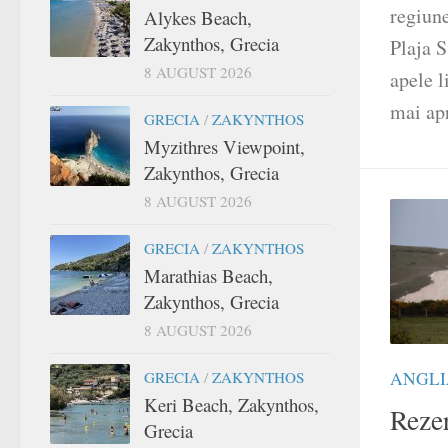
regiune
Alykes Beach,
Zakynthos, Grecia
Plaja S
8 AUGUST 2026
apele l
mai apr
GRECIA
/
ZAKYNTHOS
Myzithres Viewpoint,
Zakynthos, Grecia
8 AUGUST 2026
GRECIA
/
ZAKYNTHOS
Marathias Beach,
Zakynthos, Grecia
8 AUGUST 2026
GRECIA
/
ZAKYNTHOS
ANGLI
Keri Beach, Zakynthos,
Rezer
Grecia