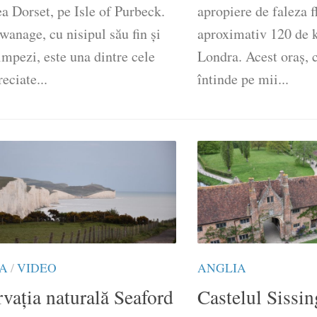
a Dorset, pe Isle of Purbeck.
apropiere de faleza f
wanage, cu nisipul său fin și
aproximativ 120 de k
impezi, este una dintre cele
Londra. Acest oraș, c
eciate...
întinde pe mii...
A
/
VIDEO
ANGLIA
vația naturală Seaford
Castelul Sissin