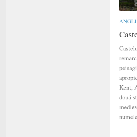
ANGLI
Caste
Castel
remarca
peisagi
apropi
Kent, A
două st
mediev
numele 