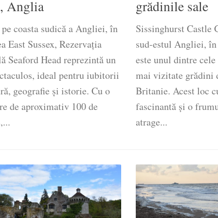
, Anglia
grădinile sale
 pe coasta sudică a Angliei, în
Sissinghurst Castle G
ea East Sussex, Rezervația
sud-estul Angliei, î
lă Seaford Head reprezintă un
este unul dintre cel
ctaculos, ideal pentru iubitorii
mai vizitate grădini
ră, geografie și istorie. Cu o
Britanie. Acest loc c
ere de aproximativ 100 de
fascinantă și o frum
...
atrage...