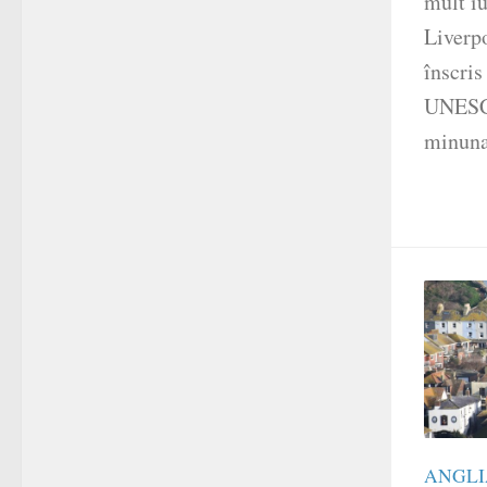
mult iu
Liverpo
înscris
UNESCO
minunat
ANGLI