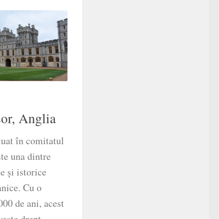
or, Anglia
tuat în comitatul
te una dintre
 și istorice
anice. Cu o
000 de ani, acest
vește drept