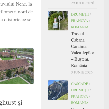
29 IULIE 2026
luviului Nene, la
ilometri nord de
DRUMEŢII
/
u o istorie ce se
PRAHOVA
/
ROMANIA
Traseul
Cabana
Caraiman –
Valea Jepilor
– Bușteni,
România
3 IUNIE 2026
CASCADE
/
DRUMEŢII
/
PRAHOVA
/
ghurst și
ROMANIA