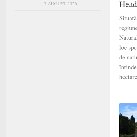
Head
7 AUGUST 2026
Situată
regiun
Natura
loc spe
de natu
întind
hectare,