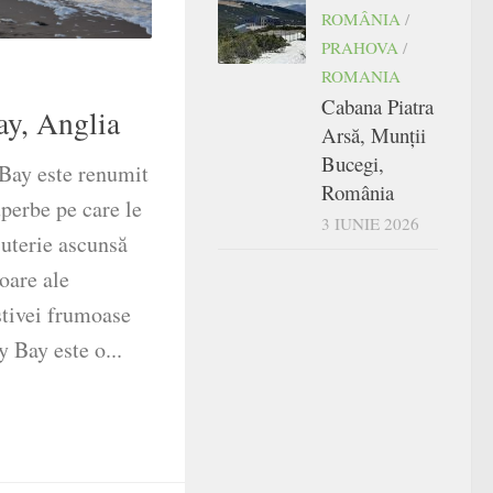
ROMÂNIA
/
PRAHOVA
/
ROMANIA
Cabana Piatra
ay, Anglia
Arsă, Munții
Bucegi,
 Bay este renumit
România
uperbe pe care le
3 IUNIE 2026
juterie ascunsă
toare ale
 stivei frumoase
y Bay este o...