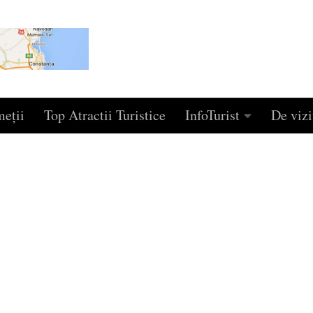
eţii
Top Atractii Turistice
InfoTurist
De vizi