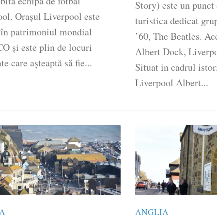
bita echipă de fotbal
Story) este un punct 
ol. Orașul Liverpool este
turistica dedicat gru
 în patrimoniul mondial
’60, The Beatles. Ace
 și este plin de locuri
Albert Dock, Liverpo
e care așteaptă să fie...
Situat in cadrul istor
Liverpool Albert...
A
ANGLIA