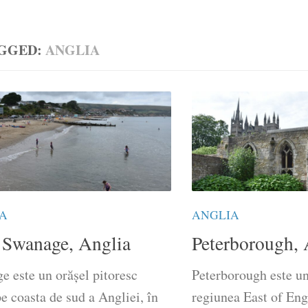
GGED:
ANGLIA
A
ANGLIA
a Swanage, Anglia
Peterborough, 
e este un orășel pitoresc
Peterborough este un 
pe coasta de sud a Angliei, în
regiunea East of Eng