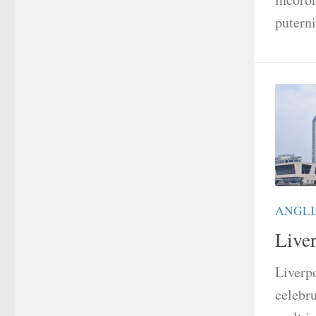
puternic
ANGLI
Live
Liverpo
celebru