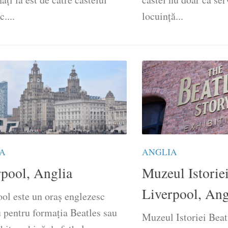
....
locuință...
A
ANGLIA
rpool, Anglia
Muzeul Istoriei
Liverpool, Ang
ol este un oraș englezesc
 pentru formația Beatles sau
Muzeul Istoriei Beat