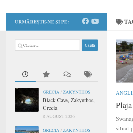
TA
URMĂREȘTE-NE ȘI PE:
Caută
după:
GRECIA
/
ZAKYNTHOS
ANGLI
Black Cave, Zakynthos,
Plaj
Grecia
8 AUGUST 2026
Swanag
situat 
GRECIA
/
ZAKYNTHOS