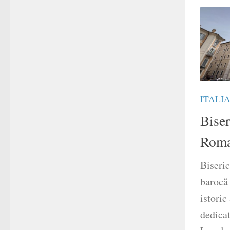
ITALI
Biser
Rom
Biseric
barocă 
istoric
dedicat