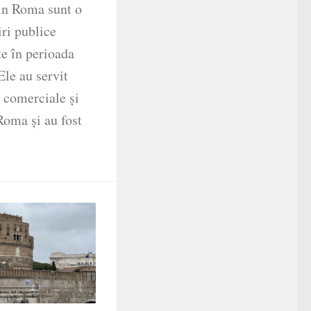
in Roma sunt o
iri publice
te în perioada
Ele au servit
, comerciale și
Roma și au fost