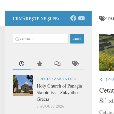
TA
URMĂREȘTE-NE ȘI PE:
Caută
după:
GRECIA
/
ZAKYNTHOS
BULG
Holy Church of Panagia
Ceta
Skopiotissa, Zakynthos,
Grecia
Silis
7 AUGUST 2026
Cetate