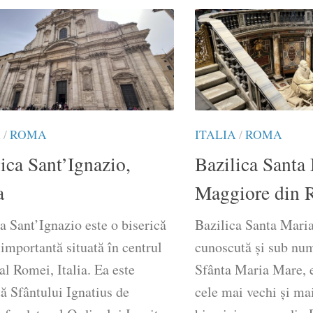
A
/
ROMA
ITALIA
/
ROMA
ica Sant’Ignazio,
Bazilica Santa
a
Maggiore din 
a Sant’Ignazio este o biserică
Bazilica Santa Mari
importantă situată în centrul
cunoscută și sub num
 al Romei, Italia. Ea este
Sfânta Maria Mare, e
ă Sfântului Ignatius de
cele mai vechi și ma