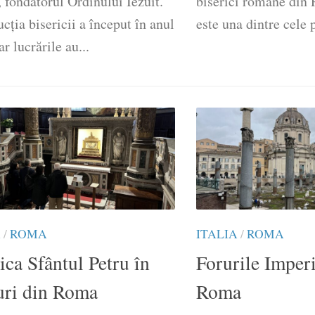
 fondatorul Ordinului Iezuit.
biserici romane din 
cția bisericii a început în anul
este una dintre cele p
ar lucrările au...
A
/
ROMA
ITALIA
/
ROMA
ica Sfântul Petru în
Forurile Imperi
uri din Roma
Roma