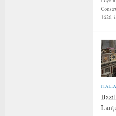
Loyola,
Constru
1626, i
ITALI
Bazil
Lanţ