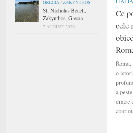
ITALI
GRECIA
/
ZAKYNTHOS
St. Nicholas Beach,
Ce po
Zakynthos, Grecia
cele
7 AUGUST 2026
obiec
Rom
Roma, c
o istor
profund
a pest
dintre 
continu