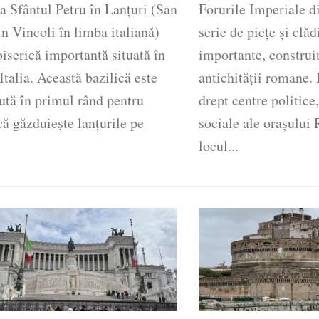
a Sfântul Petru în Lanțuri (San
Forurile Imperiale d
in Vincoli în limba italiană)
serie de piețe și clăd
biserică importantă situată în
importante, construi
talia. Această bazilică este
antichității romane. 
ută în primul rând pentru
drept centre politice
că găzduiește lanțurile pe
sociale ale orașului 
locul...