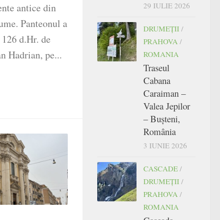
29 IULIE 2026
te antice din
 lume. Panteonul a
DRUMEŢII
/
l 126 d.Hr. de
PRAHOVA
/
n Hadrian, pe...
ROMANIA
Traseul
Cabana
Caraiman –
Valea Jepilor
– Bușteni,
România
3 IUNIE 2026
CASCADE
/
DRUMEŢII
/
PRAHOVA
/
ROMANIA