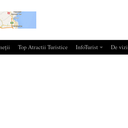
eţii
Top Atractii Turistice
InfoTurist
De vizi