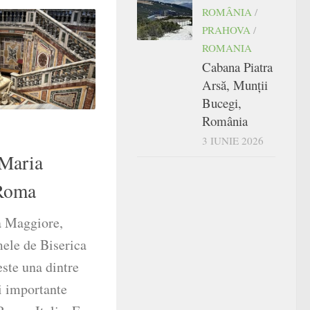
ROMÂNIA
/
PRAHOVA
/
ROMANIA
Cabana Piatra
Arsă, Munții
Bucegi,
România
3 IUNIE 2026
 Maria
Roma
a Maggiore,
ele de Biserica
ste una dintre
i importante