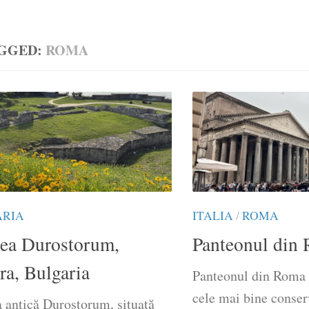
GGED:
ROMA
ARIA
ITALIA
/
ROMA
tea Durostorum,
Panteonul din
tra, Bulgaria
Panteonul din Roma e
cele mai bine conser
a antică Durostorum, situată