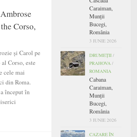
Cascada
Caraiman,
. Ambrose
Munții
Bucegi,
 the Corso,
România
3 IUNIE 2026
rozie și Carol pe
DRUMEŢII
/
 al Corso, este
PRAHOVA
/
ROMANIA
re cele mai
Cabana
ci din Roma.
Caraiman,
 a început în
Munții
iserici
Bucegi,
România
3 IUNIE 2026
CAZARE ÎN