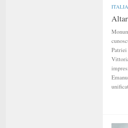
ITALI
Altar
Monume
cunosc
Patriei
Vittor
impresi
Emanuel
unificat