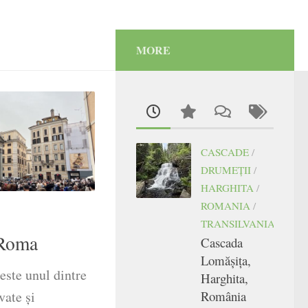
MORE
CASCADE
/
DRUMEŢII
/
HARGHITA
/
ROMANIA
/
TRANSILVANIA
 Roma
Cascada
Lomășița,
ste unul dintre
Harghita,
România
vate și