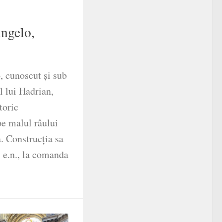
Angelo,
, cunoscut și sub
 lui Hadrian,
toric
pe malul râului
. Construcția sa
5 e.n., la comanda