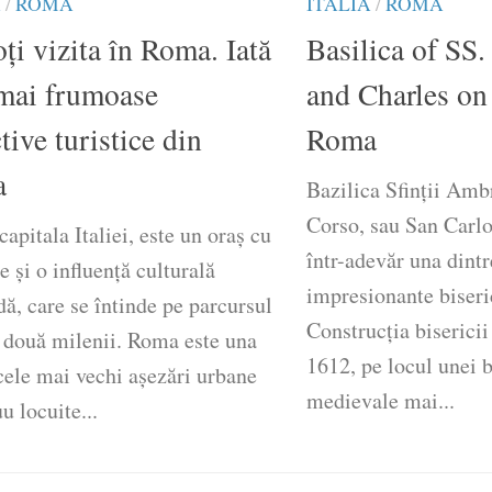
A
/
ROMA
ITALIA
/
ROMA
ți vizita în Roma. Iată
Basilica of SS
 mai frumoase
and Charles on
tive turistice din
Roma
a
Bazilica Sfinții Amb
Corso, sau San Carlo
apitala Italiei, este un oraș cu
într-adevăr una dint
ie și o influență culturală
impresionante biseri
ă, care se întinde pe parcursul
Construcția bisericii
e două milenii. Roma este una
1612, pe locul unei b
cele mai vechi așezări urbane
medievale mai...
u locuite...