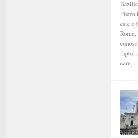
Bazilic
Pietro 
este o 
Roma, I
cunosc
faptul 
care,...