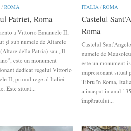
A
/
ROMA
ITALIA
/
ROMA
ul Patriei, Roma
Castelul Sant’
Roma
nto a Vittorio Emanuele II,
ut și sub numele de Altarele
Castelul Sant’Angelo
 (Altare della Patria) sau „Il
numele de Mausoleul
iano”, este un monument
este un monument is
onant dedicat regelui Vittorio
impresionant situat 
e II, primul rege al Italiei
Tibru în Roma, Italia
e. Este situat...
a început în anul 13
împăratului...