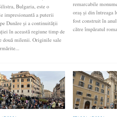
remarcabile monumen
Silistra, Bulgaria, este o
oraș și din întreaga
e impresionantă a puterii
fost construit în anu
e Dunăre și a continuității
către împăratul roma
ației în această regiune timp de
 două milenii. Originile sale
urmărite...