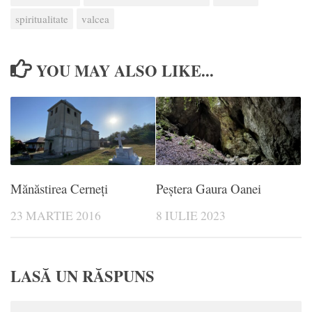
spiritualitate
valcea
YOU MAY ALSO LIKE...
Mănăstirea Cerneți
Peștera Gaura Oanei
23 MARTIE 2016
8 IULIE 2023
LASĂ UN RĂSPUNS