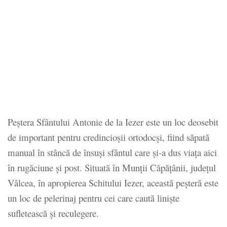
Peștera Sfântului Antonie de la Iezer este un loc deosebit
de important pentru credincioșii ortodocși, fiind săpată
manual în stâncă de însuși sfântul care și-a dus viața aici
în rugăciune și post. Situată în Munții Căpățânii, județul
Vâlcea, în apropierea Schitului Iezer, această peșteră este
un loc de pelerinaj pentru cei care caută liniște
sufletească și reculegere.