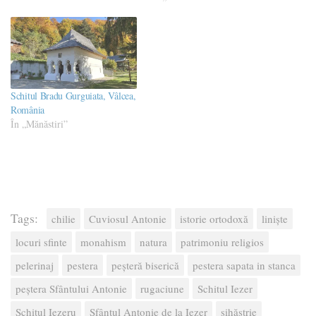
Schitul Bradu Gurguiata, Vâlcea,
România
În „Mănăstiri”
Tags:
chilie
Cuviosul Antonie
istorie ortodoxă
liniște
locuri sfinte
monahism
natura
patrimoniu religios
pelerinaj
pestera
peșteră biserică
pestera sapata in stanca
peștera Sfântului Antonie
rugaciune
Schitul Iezer
Schitul Iezeru
Sfântul Antonie de la Iezer
sihăstrie