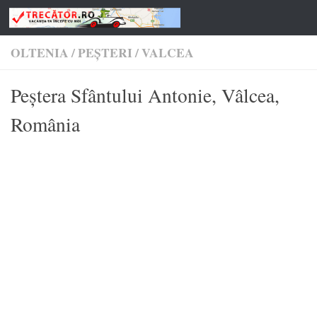
Skip to content
OLTENIA
/
PEȘTERI
/
VALCEA
Peștera Sfântului Antonie, Vâlcea,
România