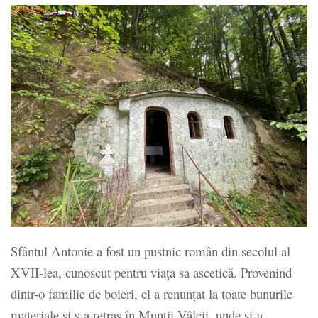
Sfântul Antonie a fost un pustnic român din secolul al
XVII-lea, cunoscut pentru viața sa ascetică. Provenind
dintr-o familie de boieri, el a renunțat la toate bunurile
materiale și s-a retras în Munții Vâlcii, unde și-a