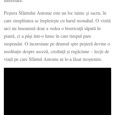
interioară.
Peștera Sfântului Antonie este un loc tainic și sacru, în
care simplitatea se împletește cu harul monahal. O vizită
aici nu înseamnă doar a vedea o bisericuță săpată în
piatră, ci a păși într-o lume în care timpul pare
suspendat. O incursiune pe drumul spre peșteră devine o
meditație despre asceză, credință și rugăciune – lecții de
viață pe care Sfântul Antonie ni le-a lăsat moștenire.