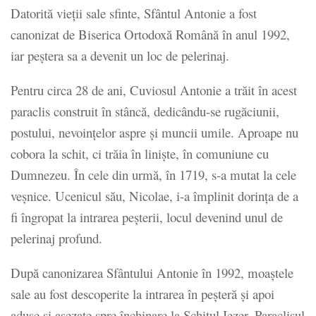
Datorită vieții sale sfinte, Sfântul Antonie a fost
canonizat de Biserica Ortodoxă Română în anul 1992,
iar peștera sa a devenit un loc de pelerinaj.
Pentru circa 28 de ani, Cuviosul Antonie a trăit în acest
paraclis construit în stâncă, dedicându-se rugăciunii,
postului, nevoințelor aspre și muncii umile. Aproape nu
cobora la schit, ci trăia în liniște, în comuniune cu
Dumnezeu. În cele din urmă, în 1719, s-a mutat la cele
veșnice. Ucenicul său, Nicolae, i-a împlinit dorința de a
fi îngropat la intrarea peșterii, locul devenind unul de
pelerinaj profund.
După canonizarea Sfântului Antonie în 1992, moaștele
sale au fost descoperite la intrarea în peșteră și apoi
aduse și așezate spre închinare la Schitul Iezer. Paraclisul