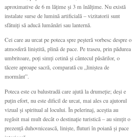
aproximative de 6 m lățime și 3 m înălțime. Nu există
instalate surse de lumină artificială – vizitatorii sunt
sfătuiți să aducă lumânări sau lanternă.
Cei care au urcat pe poteca spre peșteră vorbesc despre o
atmosferă liniștită, plină de pace. Pe traseu, prin pădurea
umbritoare, poți simți cetină și cântecul păsărilor, o
tăcere aproape sacră, comparată cu „liniștea de
mormânt”.
Poteca este cu balustradă care ajută la drumeție; deși e
puțin efort, nu este dificil de urcat, mai ales cu ajutorul
vizual și spiritual al locului. În pelerinaj, aceștia au
regăsit mai mult decât o destinație turistică – au simțit o
prezență duhovnicească, liniște, fluturi în poiană și pace