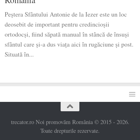
Peștera Sfântului Antonie de la Iezer este un loc
deosebit de important pentru credincioșii
ortodocși, fiind săpată manual în stâncă de însuși
sfântul care și-a dus viața aici în rugăciune și post.
Situată în...
trecator.ro Noi promovăm România © 2015 - 2026.
Toate drepturile rezervate.