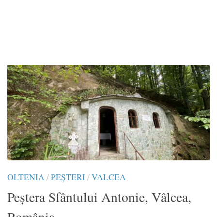
OLTENIA
/
PEȘTERI
/
VALCEA
Peștera Sfântului Antonie, Vâlcea,
România