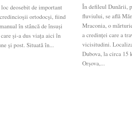
În defileul Dunării, 
 loc deosebit de important
fluviului, se află Mă
credincioșii ortodocși, fiind
Mraconia, o mărturi
manual în stâncă de însuși
a credinței care a tra
 care și-a dus viața aici în
vicisitudini. Locali
ne și post. Situată în...
Dubova, la circa 15 
Orșova,...