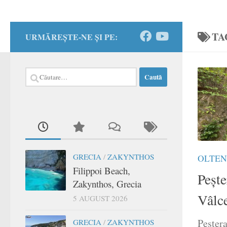
TA
URMĂREȘTE-NE ȘI PE:
Caută
după:
GRECIA
/
ZAKYNTHOS
OLTEN
Filippoi Beach,
Pește
Zakynthos, Grecia
Vâlc
5 AUGUST 2026
Peștera
GRECIA
/
ZAKYNTHOS