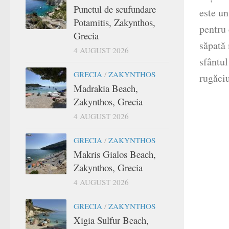
Punctul de scufundare
este un
Potamitis, Zakynthos,
pentru 
Grecia
săpată 
4 AUGUST 2026
sfântul
GRECIA
/
ZAKYNTHOS
rugăciu
Madrakia Beach,
Zakynthos, Grecia
4 AUGUST 2026
GRECIA
/
ZAKYNTHOS
Makris Gialos Beach,
Zakynthos, Grecia
4 AUGUST 2026
GRECIA
/
ZAKYNTHOS
Xigia Sulfur Beach,