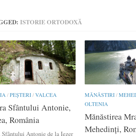
GGED:
ISTORIE ORTODOXĂ
IA
/
PEȘTERI
/
VALCEA
MĂNĂSTIRI
/
MEHED
OLTENIA
ra Sfântului Antonie,
Mănăstirea Mra
ea, România
Mehedinți, Ro
 Sfântului Antonie de la Iezer