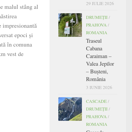
29 IULIE 2026
pe malul stâng al
năstirea
DRUMEŢII
/
e impresionantă
PRAHOVA
/
ROMANIA
versat epoci și
Traseul
zată în comuna
Cabana
km vest de
Caraiman –
Valea Jepilor
– Bușteni,
România
3 IUNIE 2026
CASCADE
/
DRUMEŢII
/
PRAHOVA
/
ROMANIA