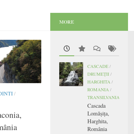
MORE
CASCADE
/
DRUMEŢII
/
HARGHITA
/
ROMANIA
/
INTI
/
TRANSILVANIA
Cascada
conia,
Lomășița,
Harghita,
mânia
România