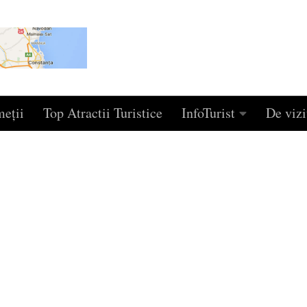
eţii
Top Atractii Turistice
InfoTurist
De vizi