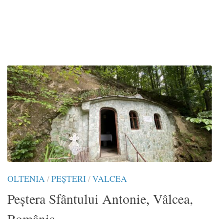
OLTENIA
/
PEȘTERI
/
VALCEA
Peștera Sfântului Antonie, Vâlcea,
România