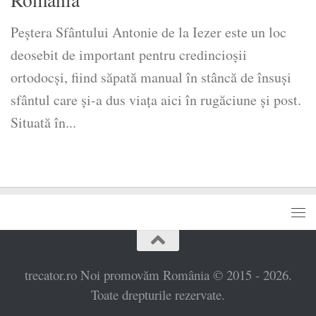
Peștera Sfântului Antonie de la Iezer este un loc
deosebit de important pentru credincioșii
ortodocși, fiind săpată manual în stâncă de însuși
sfântul care și-a dus viața aici în rugăciune și post.
Situată în...
trecator.ro Noi promovăm România © 2015 - 2026.
Toate drepturile rezervate.