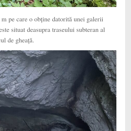
m pe care o obţine datorită unei galerii
ste situat deasupra traseului subteran al
cul de gheaţă.