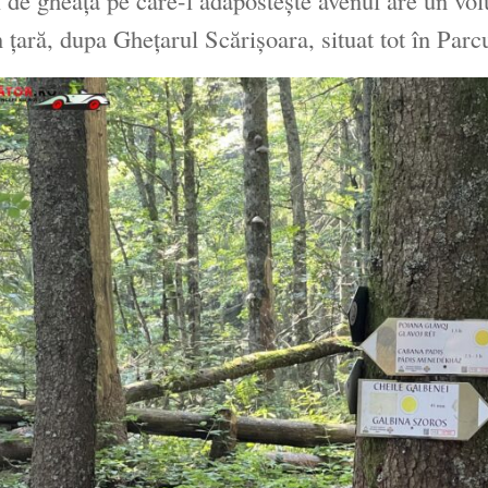
n ţară, dupa Gheţarul Scărişoara, situat tot în Par