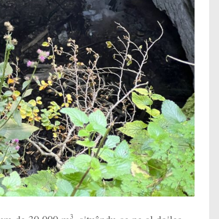
olum de 30.000 m
, situându-se pe al doilea
3