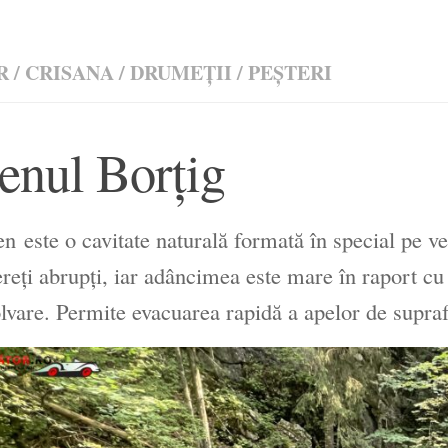
R
/
CRISANA
/
DRUMEŢII
/
PEȘTERI
enul Borțig
en
este o cavitate naturală formată în special pe ver
reți abrupți, iar adâncimea este mare în raport cu
olvare. Permite evacuarea rapidă a apelor de supraf