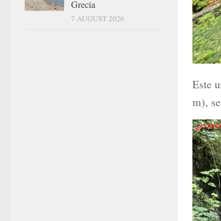
Grecia
7 AUGUST 2026
Este u
m), se