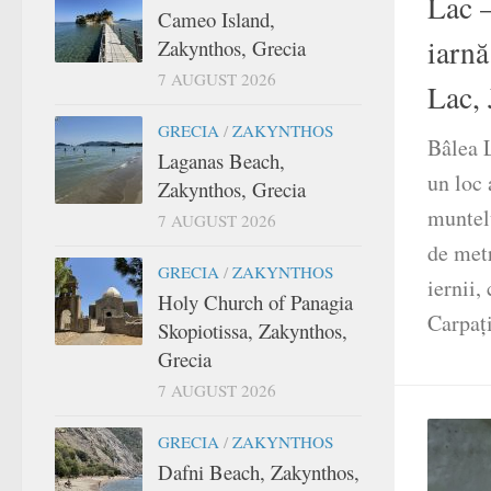
Lac 
Cameo Island,
iarnă
Zakynthos, Grecia
7 AUGUST 2026
Lac, 
GRECIA
/
ZAKYNTHOS
Bâlea 
Laganas Beach,
un loc 
Zakynthos, Grecia
muntelu
7 AUGUST 2026
de met
GRECIA
/
ZAKYNTHOS
iernii,
Holy Church of Panagia
Carpați
Skopiotissa, Zakynthos,
Grecia
7 AUGUST 2026
GRECIA
/
ZAKYNTHOS
Dafni Beach, Zakynthos,