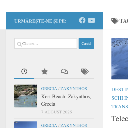
TA
URMĂREȘTE-NE ȘI PE:
Caută
după:
GRECIA
/
ZAKYNTHOS
DESTI
Keri Beach, Zakynthos,
SCHI 
Grecia
TRANS
7 AUGUST 2026
Tele
GRECIA
/
ZAKYNTHOS