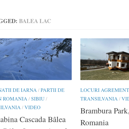
GGED:
BALEA LAC
NATII DE IARNA
/
PARTII DE
LOCURI AGREMEN
IN ROMANIA
/
SIBIU
/
TRANSILVANIA
/
VI
ILVANIA
/
VIDEO
Brambura Park,
cabina Cascada Bâlea
Romania