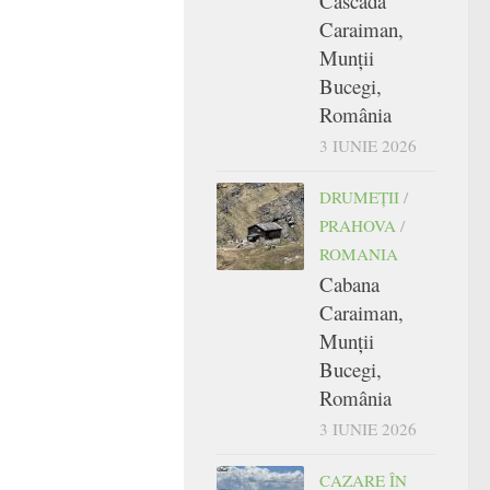
Cascada
Caraiman,
Munții
Bucegi,
România
3 IUNIE 2026
DRUMEŢII
/
PRAHOVA
/
ROMANIA
Cabana
Caraiman,
Munții
Bucegi,
România
3 IUNIE 2026
CAZARE ÎN