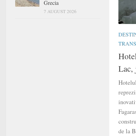
Grecia
7 AUGUST 2026
DESTI
TRANS
Hotel
Lac, 
Hotelu
reprezi
inovati
Fagaras
constru
de la B