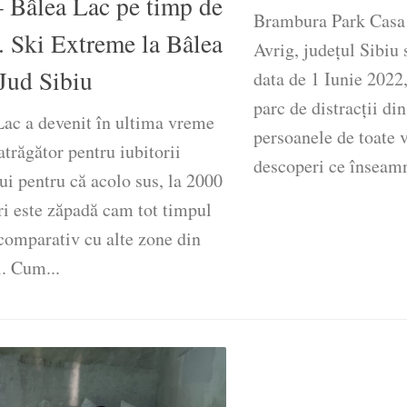
– Bâlea Lac pe timp de
Brambura Park Casa 
. Ski Extreme la Bâlea
Avrig, județul Sibiu 
Jud Sibiu
data de 1 Iunie 2022
parc de distracții di
Lac a devenit în ultima vreme
persoanele de toate v
atrăgător pentru iubitorii
descoperi ce înseamnă
i pentru că acolo sus, la 2000
ri este zăpadă cam tot timpul
 comparativ cu alte zone din
. Cum...