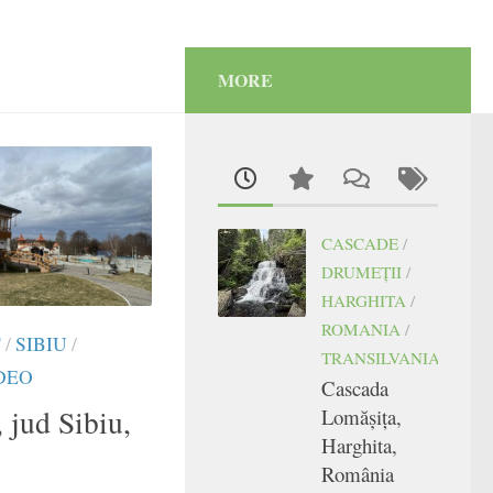
MORE
CASCADE
/
DRUMEŢII
/
HARGHITA
/
ROMANIA
/
T
/
SIBIU
/
TRANSILVANIA
DEO
Cascada
 jud Sibiu,
Lomășița,
Harghita,
România