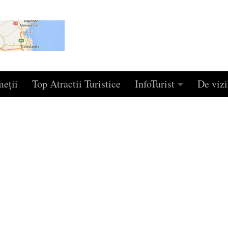
eţii
Top Atractii Turistice
InfoTurist
De vizi