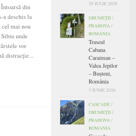
29 IULIE 2026
Întoarsă din
s-a deschis la
DRUMEŢII
/
, cel mai nou
PRAHOVA
/
ROMANIA
n Sibiu unde
Traseul
ârstele vor
Cabana
 distracție...
Caraiman –
Valea Jepilor
– Bușteni,
România
3 IUNIE 2026
CASCADE
/
DRUMEŢII
/
PRAHOVA
/
ROMANIA