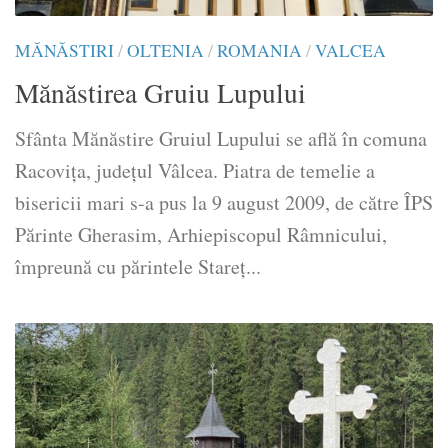
MĂNĂSTIRI
/
OLTENIA
/
ROMANIA
/
VALCEA
Mănăstirea Gruiu Lupului
Sfânta Mănăstire Gruiul Lupului se află în comuna
Racoviţa, județul Vâlcea. Piatra de temelie a
bisericii mari s-a pus la 9 august 2009, de către ÎPS
Părinte Gherasim, Arhiepiscopul Râmnicului,
împreună cu părintele Stareţ...