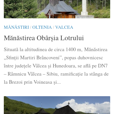
MĂNĂSTIRI
/
OLTENIA
/
VALCEA
Mănăstirea Obârșia Lotrului
Situată la altitudinea de circa 1400 m, Mănăstirea
„Sfinţii Martiri Brâncoveni”, popas duhovnicesc
între judeţele Vâlcea şi Hunedoara, se află pe DN7
– Râmnicu Vâlcea – Sibiu, ramificaţie la stânga de
la Brezoi prin Voineasa şi...