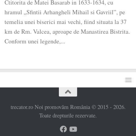
Ctitorita de Matei Basarab in 1633-1634, cu
hramul „Sfintii Arhangheli Mihail si Gavriil”, pe
temelia unei biserici mai vechi, fiind situata la 37
km de Rm. Valcea, aproape de Manastirea Bistrita.
Conform unei legende,...
trecator.ro Noi promovăm România © 2015 - 2026.
Toate drepturile rezervate.