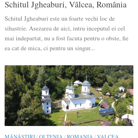
Schitul Jgheaburi, Vâlcea, România
Schitul Jgheaburi este un foarte vechi loc de
sihastrie. Asezarea de aici, intru inceputul ei cel
mai indepartat, nu a fost facuta pentru o obste, fie
ea cat de mica, ci pentru un singur...
MĂNĂSTIRI
/
OLTENIA
/
ROMANIA
/
VALCEA