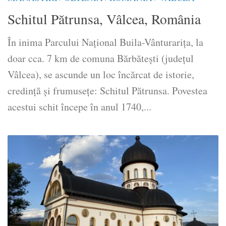
Schitul Pătrunsa, Vâlcea, România
În inima Parcului Național Buila-Vânturarița, la
doar cca. 7 km de comuna Bărbătești (județul
Vâlcea), se ascunde un loc încărcat de istorie,
credință și frumusețe: Schitul Pătrunsa. Povestea
acestui schit începe în anul 1740,...