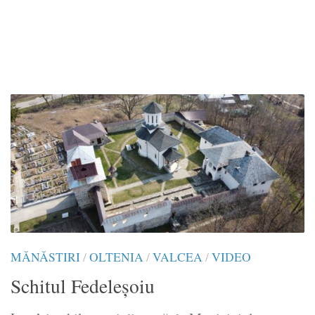
MĂNĂSTIRI
/
OLTENIA
/
VALCEA
/
VIDEO
Schitul Fedeleşoiu