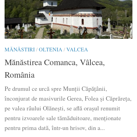
MĂNĂSTIRI
/
OLTENIA
/
VALCEA
Mănăstirea Comanca, Vâlcea,
România
Pe drumul ce urcă spre Munţii Căpăţânii,
înconjurat de masivurile Gerea, Folea şi Căprăreţa,
pe valea râului Olăneşti, se află oraşul renumit
pentru izvoarele sale tămăduitoare, menţionate
pentru prima dată, într-un hrisov, din a...