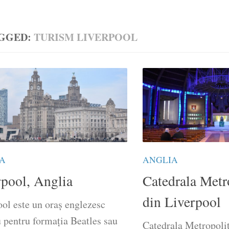
GGED:
TURISM LIVERPOOL
A
ANGLIA
rpool, Anglia
Catedrala Metr
din Liverpool
ol este un oraș englezesc
 pentru formația Beatles sau
Catedrala Metropoli