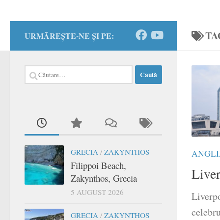
TA
URMĂREȘTE-NE ȘI PE:
Caută
după:
GRECIA
/
ZAKYNTHOS
ANGLI
Filippoi Beach,
Live
Zakynthos, Grecia
5 AUGUST 2026
Liverpo
celebru
GRECIA
/
ZAKYNTHOS