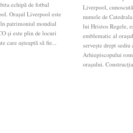
bita echipă de fotbal
Liverpool, cunoscută
ol. Orașul Liverpool este
numele de Catedrala
 în patrimoniul mondial
lui Hristos Regele, 
 și este plin de locuri
emblematic al orașul
e care așteaptă să fie...
servește drept sediu 
Arhiepiscopului rom
orașului. Construcția