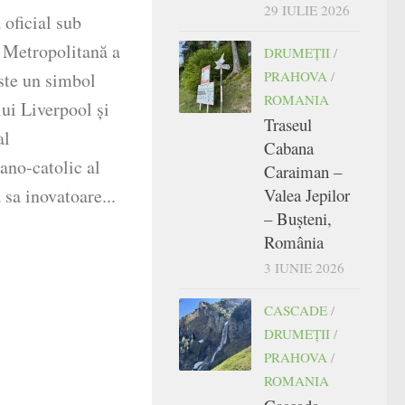
29 IULIE 2026
 oficial sub
 Metropolitană a
DRUMEŢII
/
PRAHOVA
/
este un simbol
ROMANIA
ui Liverpool și
Traseul
al
Cabana
ano-catolic al
Caraiman –
Valea Jepilor
 sa inovatoare...
– Bușteni,
România
3 IUNIE 2026
CASCADE
/
DRUMEŢII
/
PRAHOVA
/
ROMANIA