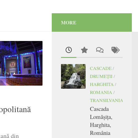
MORE
CASCADE
/
DRUMEŢII
/
HARGHITA
/
ROMANIA
/
TRANSILVANIA
opolitană
Cascada
Lomășița,
Harghita,
România
tană din