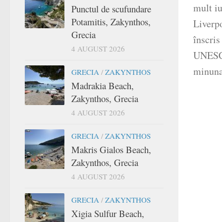
mult iu
Punctul de scufundare
Potamitis, Zakynthos,
Liverpo
Grecia
înscris
4 AUGUST 2026
UNESCO
minunat
GRECIA
/
ZAKYNTHOS
Madrakia Beach,
Zakynthos, Grecia
4 AUGUST 2026
GRECIA
/
ZAKYNTHOS
Makris Gialos Beach,
Zakynthos, Grecia
4 AUGUST 2026
GRECIA
/
ZAKYNTHOS
Xigia Sulfur Beach,