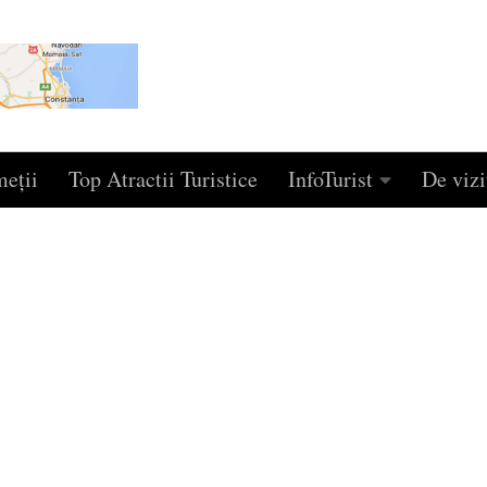
eţii
Top Atractii Turistice
InfoTurist
De vizi