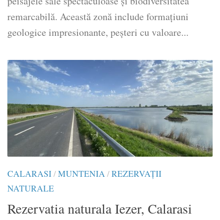
peisajele sale spectaculoase și biodiversitatea
remarcabilă. Această zonă include formațiuni
geologice impresionante, peșteri cu valoare...
CALARASI
/
MUNTENIA
/
REZERVAȚII
NATURALE
Rezervatia naturala Iezer, Calarasi