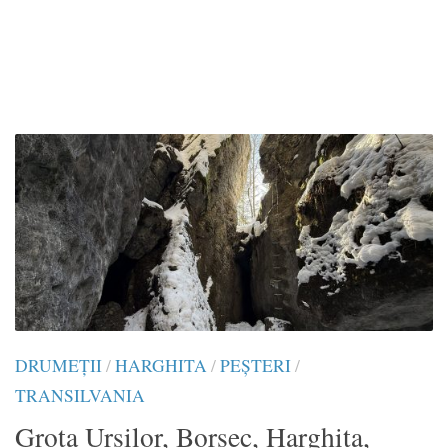
DRUMEŢII
/
HARGHITA
/
PEȘTERI
/
TRANSILVANIA
Grota Ursilor, Borsec, Harghita,