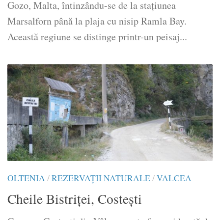
Gozo, Malta, întinzându-se de la stațiunea
Marsalforn până la plaja cu nisip Ramla Bay.
Această regiune se distinge printr-un peisaj...
OLTENIA
/
REZERVAȚII NATURALE
/
VALCEA
Cheile Bistriței, Costeşti