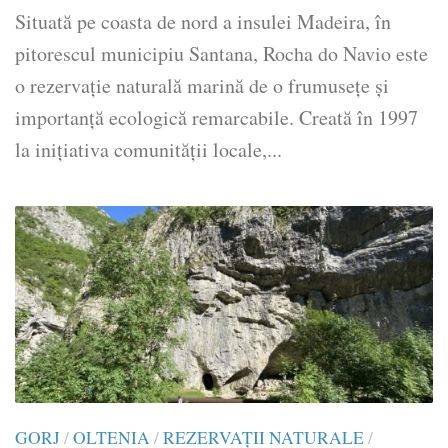
Situată pe coasta de nord a insulei Madeira, în
pitorescul municipiu Santana, Rocha do Navio este
o rezervație naturală marină de o frumusețe și
importanță ecologică remarcabile. Creată în 1997
la inițiativa comunității locale,...
GORJ
/
OLTENIA
/
REZERVAȚII NATURALE
/