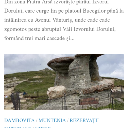
Din zona Piatra Arsă izvorăște pârâul Izvorul
Dorului, care curge lin pe platoul Bucegilor până la
intâlnirea cu Avenul Vânturiș, unde cade cade
zgomotos peste abruptul Văii Izvorului Dorului,
formând trei mari cascade și...
DAMBOVITA
/
MUNTENIA
/
REZERVAȚII