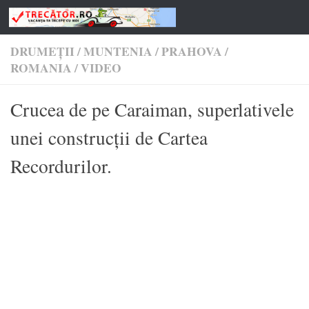
Skip to content
DRUMEŢII
/
MUNTENIA
/
PRAHOVA
/
ROMANIA
/
VIDEO
Crucea de pe Caraiman, superlativele
unei construcţii de Cartea
Recordurilor.