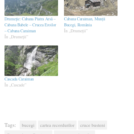
Drumeție: Cabana Piatra Arsă –
Cabana Caraiman, Munții
Cabana Babele – Crucea Eroilor
Bucegi, România
– Cabana Caraiman
În „Drumeţii”
În „Drumeţii”
Cascada Caraiman
În „Cascade”
Tags:
bucegi
cartea recordurilor
cruce busteni