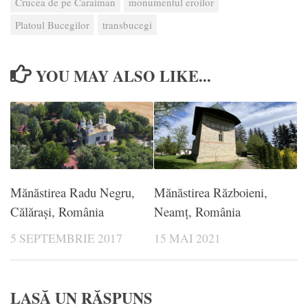
Crucea de pe Caraiman
monumentul eroilor
Platoul Bucegilor
transbucegi
YOU MAY ALSO LIKE...
Mănăstirea Radu Negru,
Mănăstirea Războieni,
Călărași, România
Neamț, România
5 SEPTEMBRIE 2017
15 MAI 2021
LASĂ UN RĂSPUNS