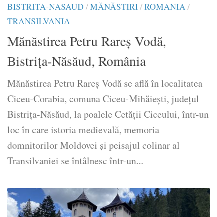
BISTRITA-NASAUD
/
MĂNĂSTIRI
/
ROMANIA
/
TRANSILVANIA
Mănăstirea Petru Rareș Vodă,
Bistrița-Năsăud, România
Mănăstirea Petru Rareș Vodă se află în localitatea
Ciceu-Corabia, comuna Ciceu-Mihăiești, județul
Bistrița-Năsăud, la poalele Cetății Ciceului, într-un
loc în care istoria medievală, memoria
domnitorilor Moldovei și peisajul colinar al
Transilvaniei se întâlnesc într-un...