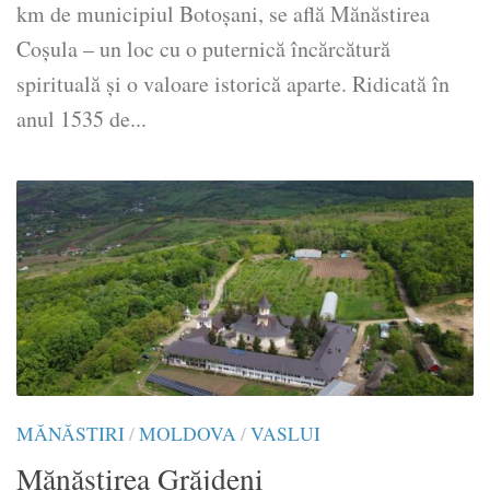
km de municipiul Botoșani, se află Mănăstirea
Coșula – un loc cu o puternică încărcătură
spirituală și o valoare istorică aparte. Ridicată în
anul 1535 de...
MĂNĂSTIRI
/
MOLDOVA
/
VASLUI
Mănăstirea Grăjdeni