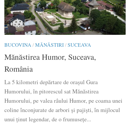
BUCOVINA
/
MĂNĂSTIRI
/
SUCEAVA
Mănăstirea Humor, Suceava,
România
La 5 kilometri depărtare de oraşul Gura
Humorului, în pitorescul sat Mănăstirea
Humorului, pe valea râului Humor, pe coama unei
coline înconjurate de arbori şi pajişti, în mijlocul
unui ţinut legendar, de o frumuseţe...