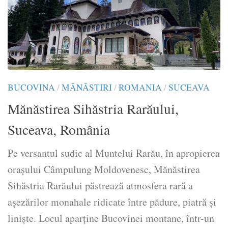
BUCOVINA
/
MĂNĂSTIRI
/
ROMANIA
/
SUCEAVA
Mănăstirea Sihăstria Rarăului,
Suceava, România
Pe versantul sudic al Muntelui Rarău, în apropierea
orașului Câmpulung Moldovenesc, Mănăstirea
Sihăstria Rarăului păstrează atmosfera rară a
așezărilor monahale ridicate între pădure, piatră și
liniște. Locul aparține Bucovinei montane, într-un