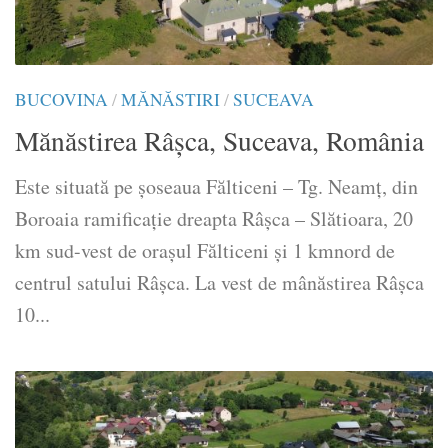
BUCOVINA
/
MĂNĂSTIRI
/
SUCEAVA
Mănăstirea Râșca, Suceava, România
Este situată pe șoseaua Fălticeni – Tg. Neamț, din
Boroaia ramificație dreapta Râșca – Slătioara, 20
km sud-vest de orașul Fălticeni și 1 kmnord de
centrul satului Râșca. La vest de mânăstirea Râșca
10...