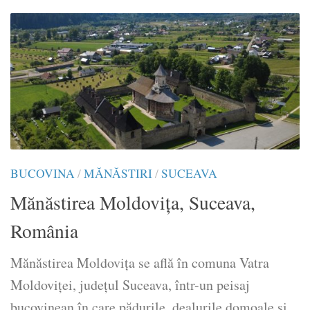
BUCOVINA
/
MĂNĂSTIRI
/
SUCEAVA
Mănăstirea Moldovița, Suceava,
România
Mănăstirea Moldovița se află în comuna Vatra
Moldoviței, județul Suceava, într-un peisaj
bucovinean în care pădurile, dealurile domoale și