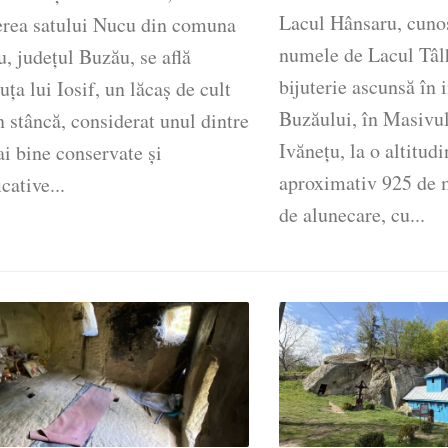
​Lacul Hânsaru, cuno
erea satului Nucu din comuna
numele de Lacul Tâlh
, județul Buzău, se află
bijuterie ascunsă în
uța lui Iosif, un lăcaș de cult
Buzăului, în Masivu
n stâncă, considerat unul dintre
Ivănețu, la o altitud
i bine conservate și
aproximativ 925 de m
cative...
de alunecare, cu...