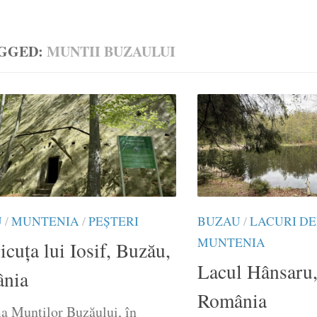
GGED:
MUNTII BUZAULUI
U
/
MUNTENIA
/
PEȘTERI
BUZAU
/
LACURI DE
MUNTENIA
icuța lui Iosif, Buzău,
Lacul Hânsaru
nia
România
ma Munților Buzăului, în