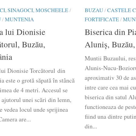
ICI, SINAGOCI, MOSCHEELE
/
BUZAU
/
CASTELE C
U
/
MUNTENIA
FORTIFICATE
/
MUN
a lui Dionisie
Biserica din Pi
torul, Buzău,
Aluniș, Buzău
nia
Muntii Buzaului, res
Alunis-Nucu-Bozior
lui Dionisie Torcătorul din
aproximativ 30 de as
 este o grotă săpată în stâncă
intre care cea mai c
țimea de 4 metri. Accesul se
biserica din satul Al
 ajutorul unei scări din lemn,
functioneaza de pest
e vedea locul unde sprijinea
fiind una dintre puti
Camera are...
din...