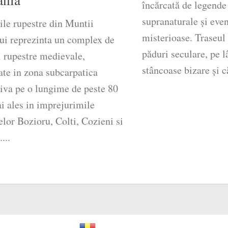
încărcată de legende 
supranaturale și eve
ile rupestre din Muntii
misterioase. Traseul 
ui reprezinta un complex de
păduri seculare, pe 
i rupestre medievale,
stâncoase bizare și că
ate in zona subcarpatica
iva pe o lungime de peste 80
i ales in imprejurimile
lor Bozioru, Colti, Cozieni si
...