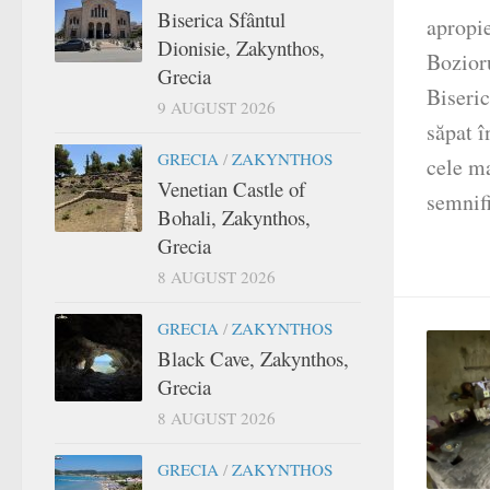
Biserica Sfântul
apropi
Dionisie, Zakynthos,
Bozioru
Grecia
Biseric
9 AUGUST 2026
săpat î
GRECIA
/
ZAKYNTHOS
cele ma
Venetian Castle of
semnifi
Bohali, Zakynthos,
Grecia
8 AUGUST 2026
GRECIA
/
ZAKYNTHOS
Black Cave, Zakynthos,
Grecia
8 AUGUST 2026
GRECIA
/
ZAKYNTHOS