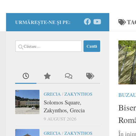
TA
URMĂREȘTE-NE ȘI PE:
Caută
după:
GRECIA
/
ZAKYNTHOS
BUZA
Solomos Square,
Biser
Zakynthos, Grecia
Româ
9 AUGUST 2026
​În ini
GRECIA
/
ZAKYNTHOS