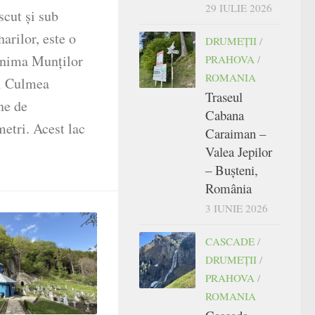
29 IULIE 2026
scut și sub
arilor, este o
DRUMEŢII
/
 inima Munților
PRAHOVA
/
ROMANIA
l Culmea
Traseul
ine de
Cabana
etri. Acest lac
Caraiman –
Valea Jepilor
– Bușteni,
România
3 IUNIE 2026
CASCADE
/
DRUMEŢII
/
PRAHOVA
/
ROMANIA