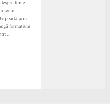
despre ființe
nimente
te poartă prin
lângă formațiuni
tre...