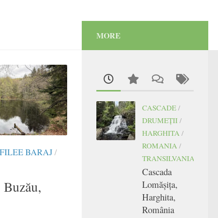
MORE
CASCADE
/
DRUMEŢII
/
HARGHITA
/
ROMANIA
/
FILEE BARAJ
/
TRANSILVANIA
Cascada
, Buzău,
Lomășița,
Harghita,
România