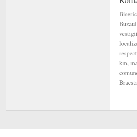
Biseric
Buzaul
vestigi
localiz
respect
km, ma
comune
Braesti.