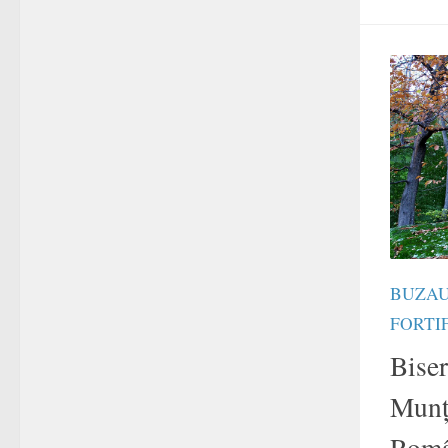
BUZA
FORTI
Biser
Munț
Româ