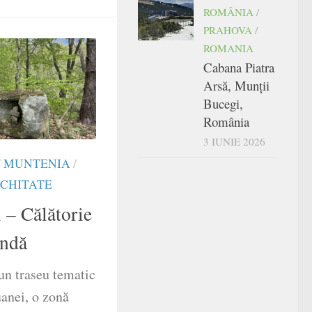
ROMÂNIA
/
PRAHOVA
/
ROMANIA
Cabana Piatra
Arsă, Munții
Bucegi,
România
3 IUNIE 2026
/
MUNTENIA
/
ICHITATE
– Călătorie
endă
un traseu tematic
uanei, o zonă