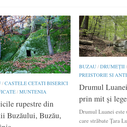
BUZAU
/
DRUMEŢII
PREISTORIE SI ANT
U
/
CASTELE CETATI BISERICI
Drumul Luanei 
FICATE
/
MUNTENIA
prin mit și leg
icile rupestre din
Drumul Luanei este 
ii Buzăului, Buzău,
care străbate Țara L
nia