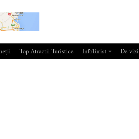
eţii
Top Atractii Turistice
InfoTurist
De vizi