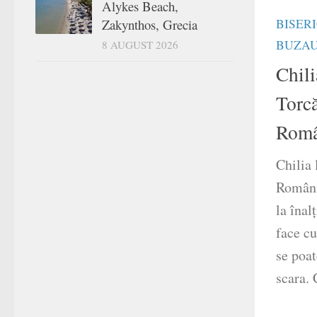
Alykes Beach,
Zakynthos, Grecia
BISER
BUZA
8 AUGUST 2026
Chili
Torcă
Româ
Chilia 
România
la înal
face cu
se poat
scara. 