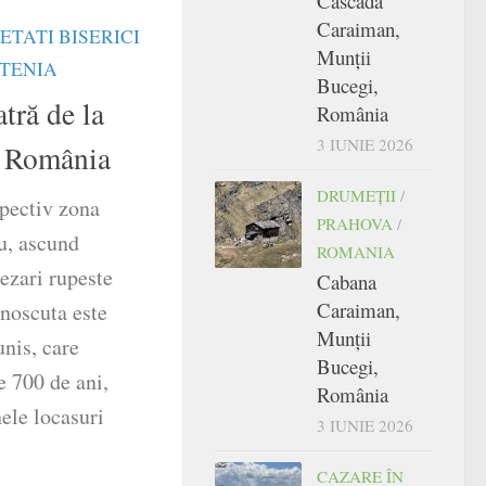
Cascada
Caraiman,
ETATI BISERICI
Munții
TENIA
Bucegi,
atră de la
România
3 IUNIE 2026
, România
DRUMEŢII
/
pectiv zona
PRAHOVA
/
u, ascund
ROMANIA
ezari rupeste
Cabana
Caraiman,
unoscuta este
Munții
unis, care
Bucegi,
e 700 de ani,
România
nele locasuri
3 IUNIE 2026
CAZARE ÎN