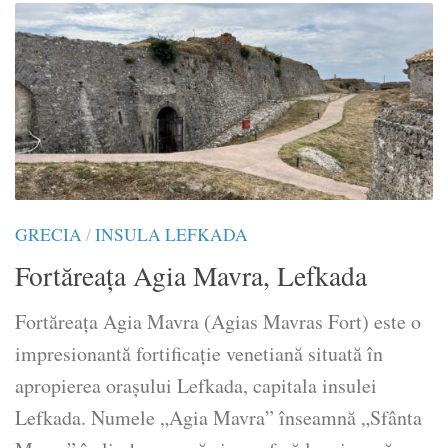
GRECIA
/
INSULA LEFKADA
Fortăreața Agia Mavra, Lefkada
Fortăreața Agia Mavra (Agias Mavras Fort) este o
impresionantă fortificație venetiană situată în
apropierea orașului Lefkada, capitala insulei
Lefkada. Numele „Agia Mavra” înseamnă „Sfânta