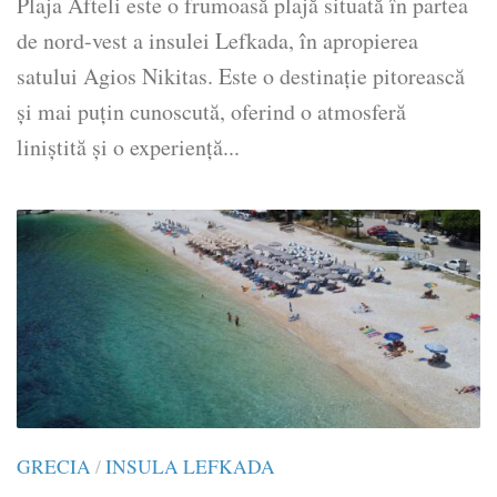
Plaja Afteli este o frumoasă plajă situată în partea
de nord-vest a insulei Lefkada, în apropierea
satului Agios Nikitas. Este o destinație pitorească
și mai puțin cunoscută, oferind o atmosferă
liniștită și o experiență...
GRECIA
/
INSULA LEFKADA