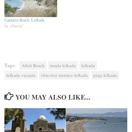
Gaidaros Beach, Lefkada
În „Grecia”
Tags:
Afteli Beach
insula lefkada
lefkada
lefkada vacanta
obiective turistice lefkada
plaja lefkada
YOU MAY ALSO LIKE...