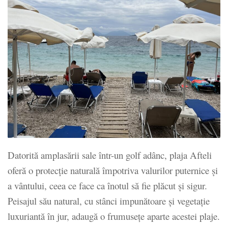
Datorită amplasării sale într-un golf adânc, plaja Afteli
oferă o protecție naturală împotriva valurilor puternice și
a vântului, ceea ce face ca înotul să fie plăcut și sigur.
Peisajul său natural, cu stânci impunătoare și vegetație
luxuriantă în jur, adaugă o frumusețe aparte acestei plaje.