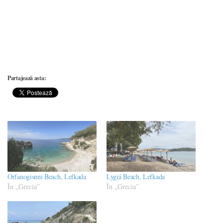
Partajează asta:
Orfanogisnni Beach, Lefkada
Lygiá Beach, Lefkada
În „Grecia”
În „Grecia”