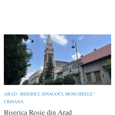
ARAD
/
BISERICI, SINAGOCI, MOSCHEELE
/
CRISANA
Biserica Roșie din Arad