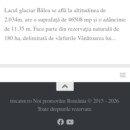
Lacul glaciar Bâlea se află la altitudinea de
2.034m, are o suprafață de 46508 mp și o adâncime
de 11.35 m. Face parte din rezervația naturală de
180 ha, delimitată de vârfurile Vânătoarea lui...
trecator.ro Noi promovăm România © 2015 - 2026.
Toate drepturile rezervate.