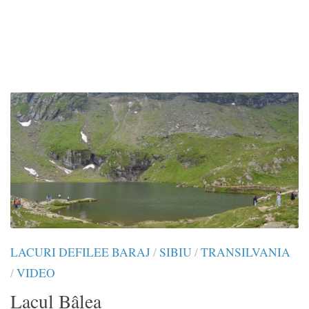
LACURI DEFILEE BARAJ
/
SIBIU
/
TRANSILVANIA
/
VIDEO
Lacul Bâlea