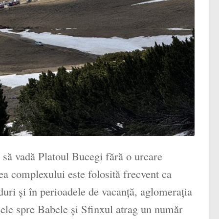
c să vadă Platoul Bucegi fără o urcare
ea complexului este folosită frecvent ca
duri și în perioadele de vacanță, aglomerația
eele spre Babele și Sfinxul atrag un număr