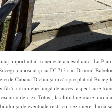
ntaj important al zonei este accesul auto. La Pia
ucegi, cunoscut și ca DJ 713 sau Drumul Babelor.
ere de Cabana Dichiu și urcă spre platoul Bucegi
i fără o drumeție lungă de acces, aspect care tra
 excursii de o zi. Totuși, la altitudine mare, circu
bilului și de eventuale restricții sezoniere. Iarna 