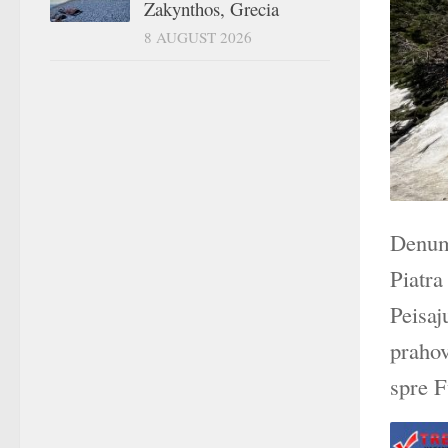
Zakynthos, Grecia
8 AUGUST 2026
Denumi
Piatra
Peisaj
prahov
spre F