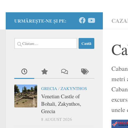
CAZA
URMĂREȘTE-NE ȘI PE:
Caută
Ca
după:
Cabana
metri 
Cabana
GRECIA
/
ZAKYNTHOS
Venetian Castle of
excurs
Bohali, Zakynthos,
unele 
Grecia
8 AUGUST 2026