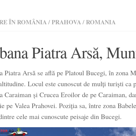
RE ÎN ROMÂNIA
/
PRAHOVA
/
ROMANIA
bana Piatra Arsă, Mun
 Piatra Arsă se află pe Platoul Bucegi, în zona M
altitudine. Locul este cunoscut de mulți turiști ca
 Caraiman și Crucea Eroilor de pe Caraiman, dar 
ie pe Valea Prahovei. Poziția sa, între zona Babel
dintre cele mai cunoscute peisaje din Bucegi.