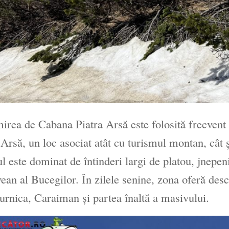
rea de Cabana Piatra Arsă este folosită frecvent
 Arsă, un loc asociat atât cu turismul montan, cât și
ul este dominat de întinderi largi de platou, jnepeniș
ean al Bucegilor. În zilele senine, zona oferă des
urnica, Caraiman și partea înaltă a masivului.