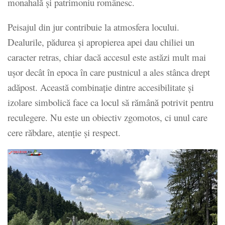
monahală și patrimoniu românesc.
Peisajul din jur contribuie la atmosfera locului.
Dealurile, pădurea și apropierea apei dau chiliei un
caracter retras, chiar dacă accesul este astăzi mult mai
ușor decât în epoca în care pustnicul a ales stânca drept
adăpost. Această combinație dintre accesibilitate și
izolare simbolică face ca locul să rămână potrivit pentru
reculegere. Nu este un obiectiv zgomotos, ci unul care
cere răbdare, atenție și respect.