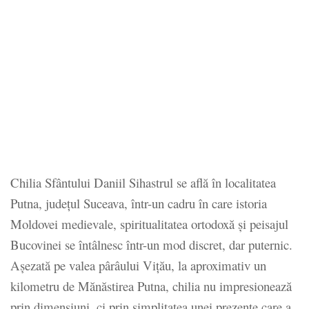
Chilia Sfântului Daniil Sihastrul se află în localitatea
Putna, județul Suceava, într-un cadru în care istoria
Moldovei medievale, spiritualitatea ortodoxă și peisajul
Bucovinei se întâlnesc într-un mod discret, dar puternic.
Așezată pe valea pârâului Vițău, la aproximativ un
kilometru de Mănăstirea Putna, chilia nu impresionează
prin dimensiuni, ci prin simplitatea unei prezențe care a