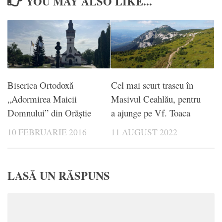
YOU MAY ALSO LIKE...
Biserica Ortodoxă
Cel mai scurt traseu în
„Adormirea Maicii
Masivul Ceahlău, pentru
Domnului” din Orăştie
a ajunge pe Vf. Toaca
10 FEBRUARIE 2016
11 AUGUST 2022
LASĂ UN RĂSPUNS