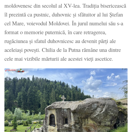
moldovenesc din secolul al XV-lea. Tradiția bisericească
îl prezintă ca pustnic, duhovnic și sfătuitor al lui Ștefan
cel Mare, voievodul Moldovei. În jurul numelui său s-a
format o memorie puternică, în care retragerea,
rugăciunea și sfatul duhovnicesc au devenit părți ale
aceleiași povești. Chilia de la Putna rămâne una dintre
cele mai vizibile mărturii ale acestei vieți ascetice.