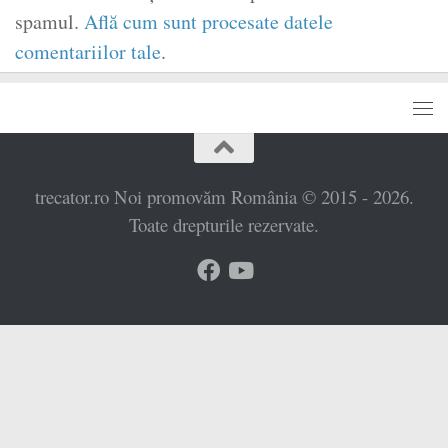
spamul.
Află cum sunt procesate datele
comentariilor tale
.
trecator.ro Noi promovăm România © 2015 - 2026.
Toate drepturile rezervate.