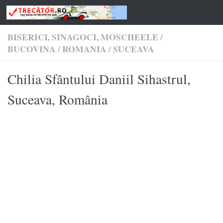
Skip to content
BISERICI, SINAGOCI, MOSCHEELE
/
BUCOVINA
/
ROMANIA
/
SUCEAVA
Chilia Sfântului Daniil Sihastrul,
Suceava, România