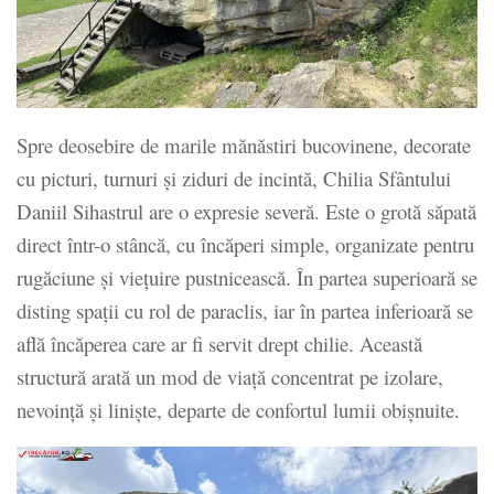
Spre deosebire de marile mănăstiri bucovinene, decorate
cu picturi, turnuri și ziduri de incintă, Chilia Sfântului
Daniil Sihastrul are o expresie severă. Este o grotă săpată
direct într-o stâncă, cu încăperi simple, organizate pentru
rugăciune și viețuire pustnicească. În partea superioară se
disting spații cu rol de paraclis, iar în partea inferioară se
află încăperea care ar fi servit drept chilie. Această
structură arată un mod de viață concentrat pe izolare,
nevoință și liniște, departe de confortul lumii obișnuite.