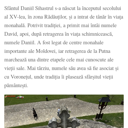
Sfântul Daniil Sihastrul s-a născut la începutul secolului
al XV-lea, în zona Rădăuților, și a intrat de tânăr în viața
monahală. Potrivit tradiției, a primit mai întâi numele
David, apoi, după retragerea în viața schimnicească,
numele Daniil. A fost legat de centre monahale
importante ale Moldovei, iar retragerea de la Putna
marchează una dintre etapele cele mai cunoscute ale
vieții sale. Mai târziu, numele său avea să fie asociat și
cu Voronețul, unde tradiția îi plasează sfârșitul vieții
pământești.