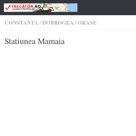
Skip to content
CONSTANTA
/
DOBROGEA
/
ORASE
Statiunea Mamaia