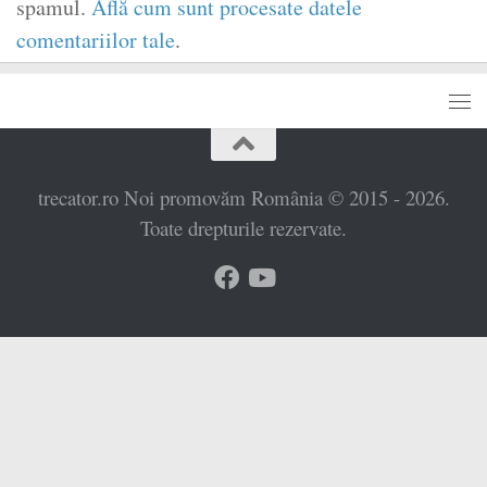
spamul.
Află cum sunt procesate datele
comentariilor tale
.
trecator.ro Noi promovăm România © 2015 - 2026.
Toate drepturile rezervate.