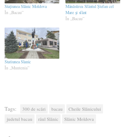
Stațiunea Slănic Moldova
Mânăstirea Sfântul Ștefan cel
În „Bacau”
Mare și sfânt
În „Bacau”
Statiunea Slanic
În „Muntenia”
Tags:
300 de scări
bacau
Cheile Slănicului
judetul bacau
râul Slănic
Slănic Moldova