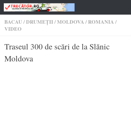
Skip to content
BACAU
/
DRUMEŢII
/
MOLDOVA
/
ROMANIA
/
VIDEO
Traseul 300 de scări de la Slănic
Moldova