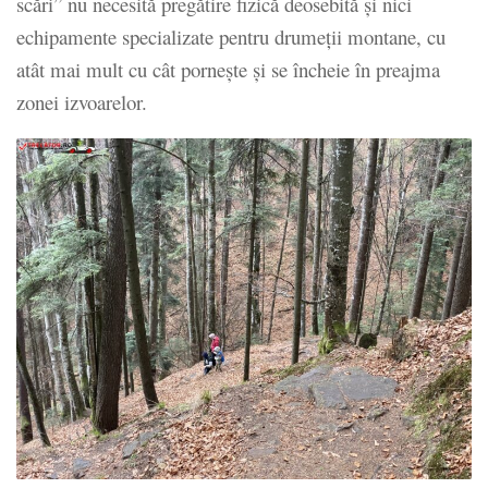
scări” nu necesită pregătire fizică deosebită şi nici
echipamente specializate pentru drumeţii montane, cu
atât mai mult cu cât porneşte şi se încheie în preajma
zonei izvoarelor.