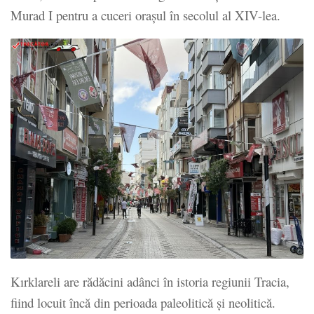
Murad I pentru a cuceri orașul în secolul al XIV-lea.
Kırklareli are rădăcini adânci în istoria regiunii Tracia,
fiind locuit încă din perioada paleolitică și neolitică.