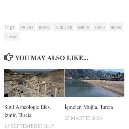
Tags:
cultură
istorie
Kirklareli
natura
Tracia
turcia
turism
YOU MAY ALSO LIKE...
Situl Arheologic Efes,
İçmeler, Muğla, Turcia
Izmir, Turcia
25 MARTIE 2026
13 SEPTEMBRIE 2015