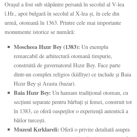
Orașul a fost sub stăpânire persană în secolul al V-lea
î.Hr., apoi bulgară în secolul al X-lea și, în cele din
urmă, otomană în 1363. Printre cele mai importante
monumente istorice se numără:
Moscheea Hızır Bey (1383):
Un exemplu
remarcabil de arhitectură otomană timpurie,
construită de guvernatorul Hızır Bey. Face parte
dintr-un complex religios (külliye) ce include și Baia
Hızır Bey și Arasta (bazar).
Baia Hızır Bey:
Un hamam tradițional otoman, cu
secțiuni separate pentru bărbați și femei, construit tot
în 1383, ce oferă oaspeților o experiență autentică a
băilor turcești.
Muzeul Kırklareli:
Oferă o privire detaliată asupra