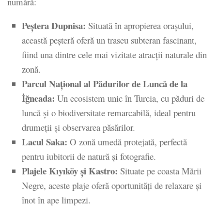
numără:
Peștera Dupnisa:
Situată în apropierea orașului,
această peșteră oferă un traseu subteran fascinant,
fiind una dintre cele mai vizitate atracții naturale din
zonă.
Parcul Național al Pădurilor de Luncă de la
İğneada:
Un ecosistem unic în Turcia, cu păduri de
luncă și o biodiversitate remarcabilă, ideal pentru
drumeții și observarea păsărilor.
Lacul Saka:
O zonă umedă protejată, perfectă
pentru iubitorii de natură și fotografie.
Plajele Kıyıköy și Kastro:
Situate pe coasta Mării
Negre, aceste plaje oferă oportunități de relaxare și
înot în ape limpezi.