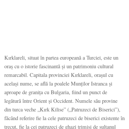
Kırklareli, situat în partea europeană a Turciei, este un
oraș cu o istorie fascinantă și un patrimoniu cultural
remarcabil. Capitala provinciei Kırklareli, orașul cu
același nume, se află la poalele Munților Istranca și
aproape de granița cu Bulgaria, fiind un punct de
legătură între Orient și Occident. Numele său provine
din turca veche „Kırk Kilise” („Patruzeci de Biserici”),
făcând referire fie la cele patruzeci de biserici existente în
trecut, fie la cei patruzeci de ghazi trimiși de sultanul