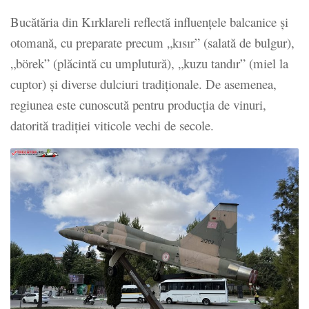
Bucătăria din Kırklareli reflectă influențele balcanice și
otomană, cu preparate precum „kısır” (salată de bulgur),
„börek” (plăcintă cu umplutură), „kuzu tandır” (miel la
cuptor) și diverse dulciuri tradiționale. De asemenea,
regiunea este cunoscută pentru producția de vinuri,
datorită tradiției viticole vechi de secole.