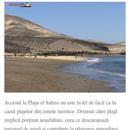
Accesul la Playa el Salmo nu este la fel de facil ca în
cazul plajelor din zonele turistice. Drumul către plajă
implică porțiuni neasfaltate, ceea ce descurajează
turismul de masă și contribuie la păstrarea atmosferei