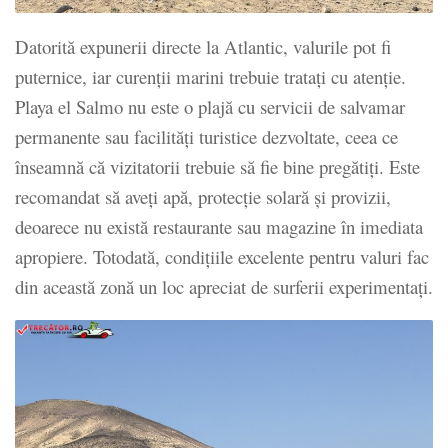
Datorită expunerii directe la Atlantic, valurile pot fi
puternice, iar curenții marini trebuie tratați cu atenție.
Playa el Salmo nu este o plajă cu servicii de salvamar
permanente sau facilități turistice dezvoltate, ceea ce
înseamnă că vizitatorii trebuie să fie bine pregătiți. Este
recomandat să aveți apă, protecție solară și provizii,
deoarece nu există restaurante sau magazine în imediata
apropiere. Totodată, condițiile excelente pentru valuri fac
din această zonă un loc apreciat de surferii experimentați.