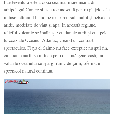
Fuerteventura este a doua cea mai mare insulă din
arhipelagul Canare și este recunoscută pentru plajele sale
întinse, climatul blând pe tot parcursul anului și peisajele
aride, modelate de vânt și apă. În această regiune,
relieful vulcanic se întâlnește cu dunele aurii și cu apele
turcoaz ale Oceanul Atlantic, creând un contrast
spectaculos. Playa el Salmo nu face excepție: nisipul fin,
cu nuanțe aurii, se întinde pe o distanță generoasă, iar
valurile oceanului se sparg ritmic de țărm, oferind un
spectacol natural continuu.