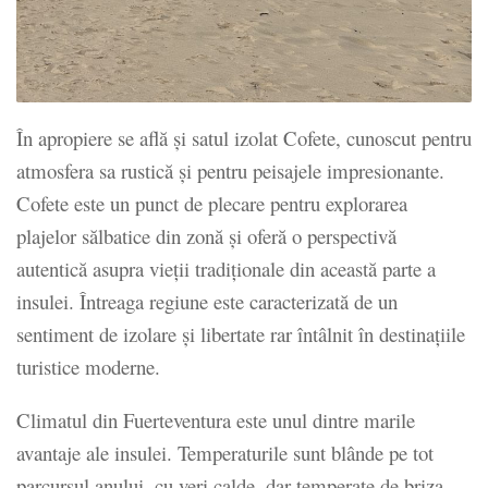
În apropiere se află și satul izolat Cofete, cunoscut pentru
atmosfera sa rustică și pentru peisajele impresionante.
Cofete este un punct de plecare pentru explorarea
plajelor sălbatice din zonă și oferă o perspectivă
autentică asupra vieții tradiționale din această parte a
insulei. Întreaga regiune este caracterizată de un
sentiment de izolare și libertate rar întâlnit în destinațiile
turistice moderne.
Climatul din Fuerteventura este unul dintre marile
avantaje ale insulei. Temperaturile sunt blânde pe tot
parcursul anului, cu veri calde, dar temperate de briza