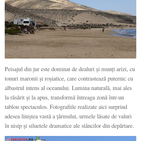
Peisajul din jur este dominat de dealuri și munți arizi, cu
tonuri maronii și roșiatice, care contrastează puternic cu
albastrul intens al oceanului. Lumina naturală, mai ales
la răsărit și la apus, transformă întreaga zonă într-un
tablou spectaculos. Fotografiile realizate aici surprind
adesea liniștea vastă a țărmului, urmele lăsate de valuri
în nisip și siluetele dramatice ale stâncilor din depărtare.