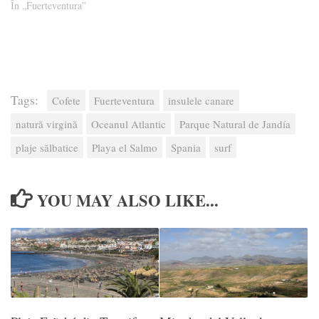
În „Fuerteventura”
Tags:
Cofete
Fuerteventura
insulele canare
natură virgină
Oceanul Atlantic
Parque Natural de Jandía
plaje sălbatice
Playa el Salmo
Spania
surf
YOU MAY ALSO LIKE...