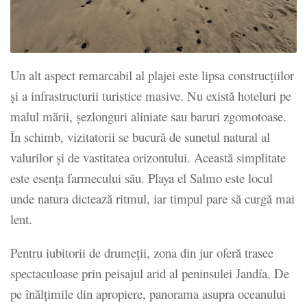
Un alt aspect remarcabil al plajei este lipsa construcțiilor
și a infrastructurii turistice masive. Nu există hoteluri pe
malul mării, șezlonguri aliniate sau baruri zgomotoase.
În schimb, vizitatorii se bucură de sunetul natural al
valurilor și de vastitatea orizontului. Această simplitate
este esența farmecului său. Playa el Salmo este locul
unde natura dictează ritmul, iar timpul pare să curgă mai
lent.
Pentru iubitorii de drumeții, zona din jur oferă trasee
spectaculoase prin peisajul arid al peninsulei Jandía. De
pe înălțimile din apropiere, panorama asupra oceanului