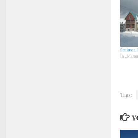
Statiunea 
În „Mara
Tags:
Y