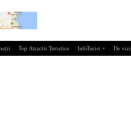
eţii
Top Atractii Turistice
InfoTurist
De vizi