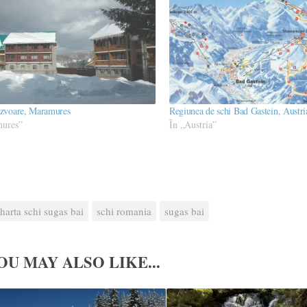
Izvoare, Maramures
Regiunea de schi Bad Gastein, Austri
mures”
În „Austria”
harta schi sugas bai
schi romania
sugas bai
OU MAY ALSO LIKE...