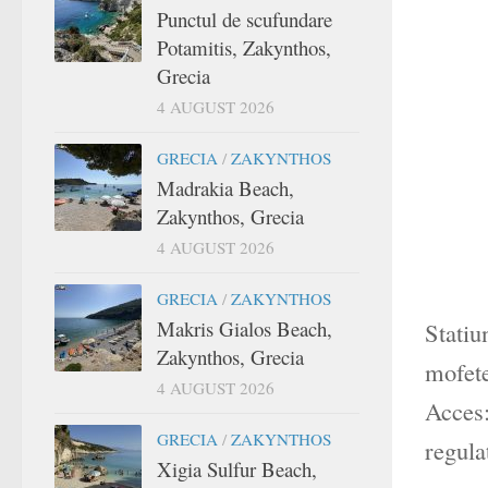
Punctul de scufundare
Potamitis, Zakynthos,
Grecia
4 AUGUST 2026
GRECIA
/
ZAKYNTHOS
Madrakia Beach,
Zakynthos, Grecia
4 AUGUST 2026
GRECIA
/
ZAKYNTHOS
Makris Gialos Beach,
Statiu
Zakynthos, Grecia
mofete
4 AUGUST 2026
Acces:
GRECIA
/
ZAKYNTHOS
regula
Xigia Sulfur Beach,