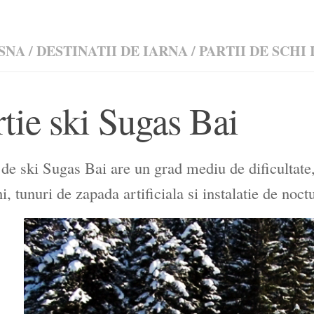
SNA
/
DESTINATII DE IARNA
/
PARTII DE SCHI
rtie ski Sugas Bai
 de ski Sugas Bai are un grad mediu de dificultate
hi, tunuri de zapada artificiala si instalatie de noct