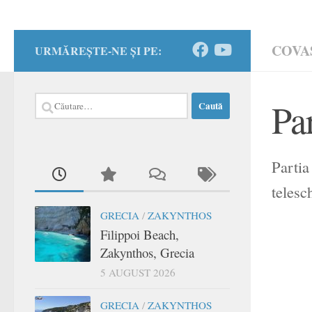
COVA
URMĂREȘTE-NE ȘI PE:
Caută
Pa
după:
Partia
telesc
GRECIA
/
ZAKYNTHOS
Filippoi Beach,
Zakynthos, Grecia
5 AUGUST 2026
GRECIA
/
ZAKYNTHOS