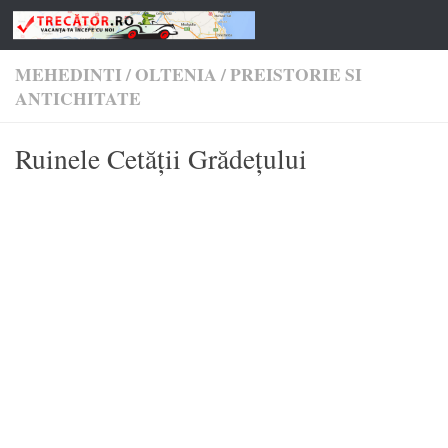
Skip to content
MEHEDINTI
/
OLTENIA
/
PREISTORIE SI
ANTICHITATE
Ruinele Cetăţii Grădețului