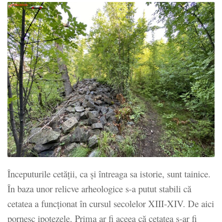
Începuturile cetăţii, ca şi întreaga sa istorie, sunt tainice.
În baza unor relicve arheologice s-a putut stabili că
cetatea a funcţionat în cursul secolelor XIII-XIV. De aici
pornesc ipotezele. Prima ar fi aceea că cetatea s-ar fi