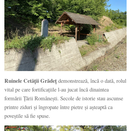
Ruinele Cetăţii Grădeţ
demonstrează, încă o dată, rolul
vital pe care fortificaţiile l-au jucat încă dinaintea
formării Ţării Româneşti. Secole de istorie stau ascunse
printre ziduri şi îngropate între pietre şi aşteaptă ca
poveştile să fie spuse.