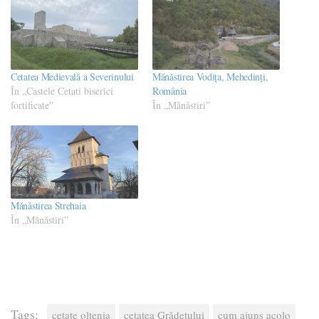
Cetatea Medievală a Severinului
Mănăstirea Vodița, Mehedinți,
În „Castele Cetati biserici
România
fortificate”
În „Mănăstiri”
Mănăstirea Strehaia
În „Mănăstiri”
Tags:
cetate oltenia
cetatea Grădețului
cum ajuns acolo