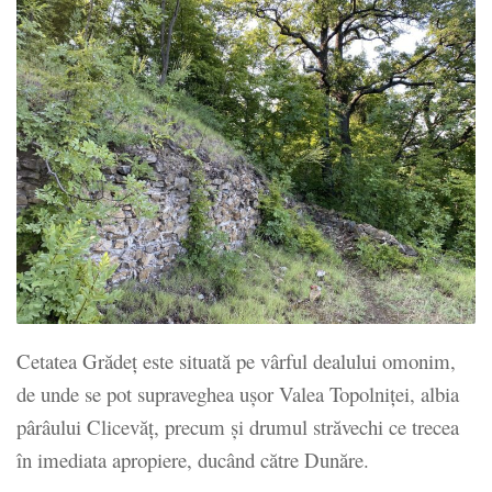
Cetatea Grădeţ este situată pe vârful dealului omonim,
de unde se pot supraveghea uşor Valea Topolniţei, albia
pârâului Clicevăţ, precum şi drumul străvechi ce trecea
în imediata apropiere, ducând către Dunăre.