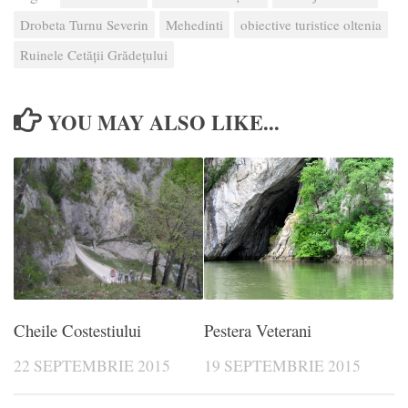
Drobeta Turnu Severin
Mehedinti
obiective turistice oltenia
Ruinele Cetăţii Grădețului
YOU MAY ALSO LIKE...
Cheile Costestiului
Pestera Veterani
22 SEPTEMBRIE 2015
19 SEPTEMBRIE 2015