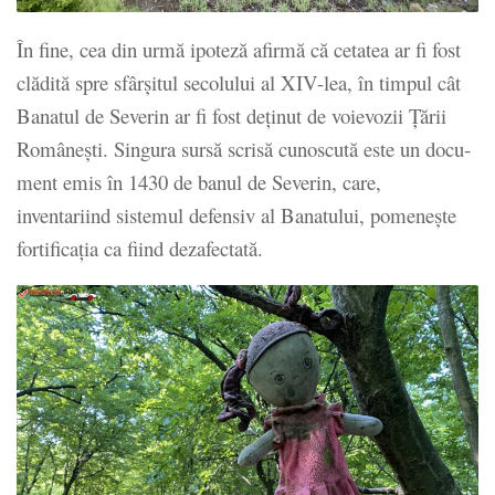
În fine, cea din urmă ipoteză afirmă că cetatea ar fi fost
clădită spre sfârşitul secolului al XIV-lea, în timpul cât
Banatul de Severin ar fi fost deţinut de voievozii Ţării
Româneşti. Singura sursă scrisă cunoscută este un docu­
ment emis în 1430 de banul de Severin, care,
inventariind sistemul defensiv al Banatului, pomeneşte
fortificaţia ca fiind dezafectată.