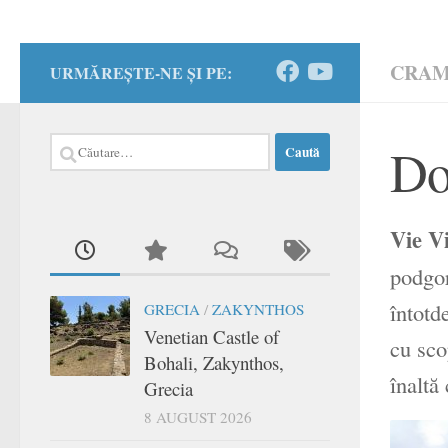
CRA
URMĂREȘTE-NE ȘI PE:
Caută
Do
după:
Vie V
podgor
întotd
GRECIA
/
ZAKYNTHOS
Venetian Castle of
cu sco
Bohali, Zakynthos,
înaltă 
Grecia
8 AUGUST 2026