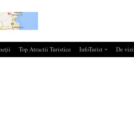
eţii
Top Atractii Turistice
InfoTurist
De vizi