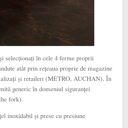
şi selecţionaţi în cele 4 ferme proprii
ândute atât prin reţeaua proprie de magazine
pecializaţi şi retaileri (METRO, AUCHAN). În
umită generic în domeniul siguranţei
the fork).
ţel inoxidabil şi prese cu presiune