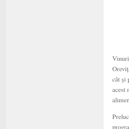
Vinuri
Oreviţ
cât şi
acest 
alimen
Preluc
progra