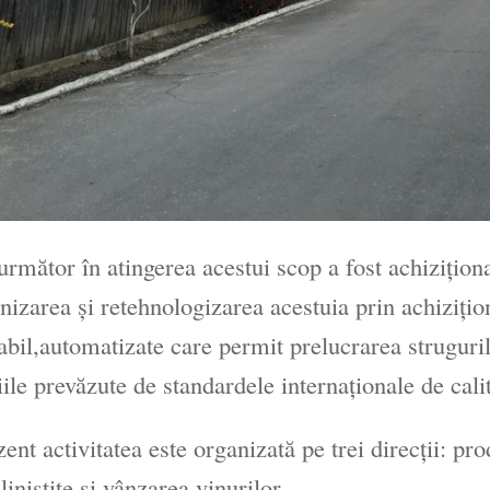
următor în atingerea acestui scop a fost achiziţion
izarea şi retehnologizarea acestuia prin achiziţio
abil,automatizate care permit prelucrarea struguril
iile prevăzute de standardele internaţionale de calit
zent activitatea este organizată pe trei direcţii: p
liniştite şi vânzarea vinurilor.