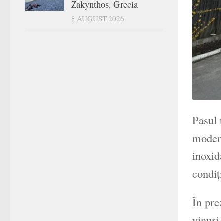
Zakynthos, Grecia
8 AUGUST 2026
Pasul 
modern
inoxid
condiţ
În pre
vinuri 