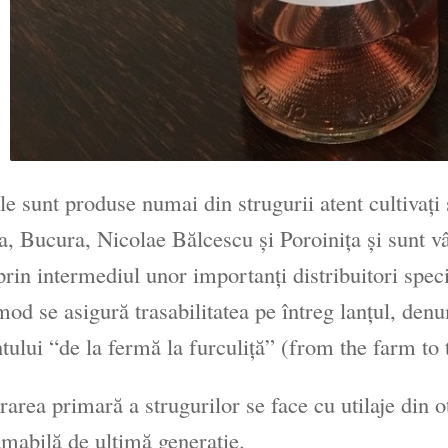
le sunt produse numai din strugurii atent cultivaţi 
a, Bucura, Nicolae Bălcescu şi Poroiniţa şi sunt v
 prin intermediul unor importanţi distribuitori s
mod se asigură trasabilitatea pe întreg lanţul, den
tului “de la fermă la furculiţă” (from the farm to 
rarea primară a strugurilor se face cu utilaje din o
mabilă de ultimă generaţie.