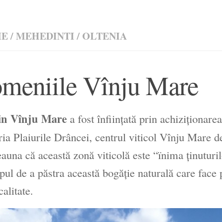
ME
/
MEHEDINTI
/
OLTENIA
meniile Vînju Mare
in Vînju Mare
a fost înfiinţată prin achiziţionare
ia Plaiurile Drâncei, centrul viticol Vînju Mare d
eauna că această zonă viticolă este “ïnima ţinuturi
pul de a păstra această bogăţie naturală care face 
calitate.