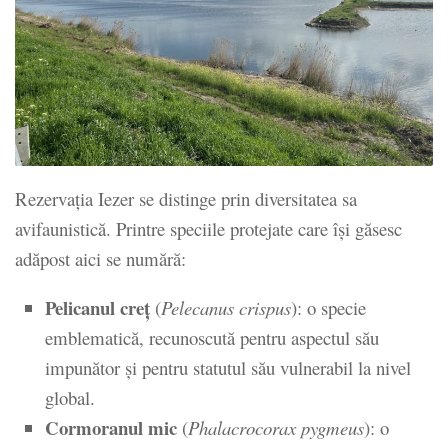
Rezervația Iezer se distinge prin diversitatea sa
avifaunistică.
Printre speciile protejate care își găsesc
adăpost aici se numără:
Pelicanul creț
(
Pelecanus crispus
):
o specie
emblematică, recunoscută pentru aspectul său
impunător și pentru statutul său vulnerabil la nivel
global.
Cormoranul mic
(
Phalacrocorax pygmeus
):
o