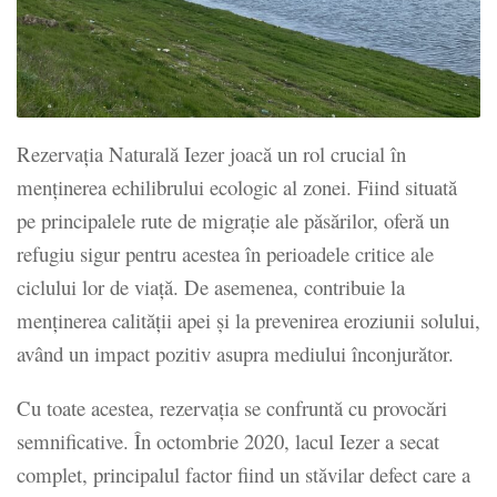
Rezervația Naturală Iezer joacă un rol crucial în
menținerea echilibrului ecologic al zonei.
Fiind situată
pe principalele rute de migrație ale păsărilor, oferă un
refugiu sigur pentru acestea în perioadele critice ale
ciclului lor de viață.
De asemenea, contribuie la
menținerea calității apei și la prevenirea eroziunii solului,
având un impact pozitiv asupra mediului înconjurător.
Cu toate acestea, rezervația se confruntă cu provocări
semnificative.
În octombrie 2020, lacul Iezer a secat
complet, principalul factor fiind un stăvilar defect care a