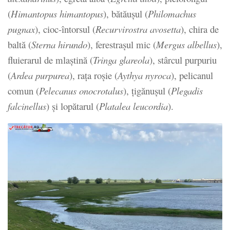
(
Himantopus himantopus
), bătăușul (
Philomachus
pugnax
), cioc-întorsul (
Recurvirostra avosetta
), chira de
baltă (
Sterna hirundo
), ferestrașul mic (
Mergus albellus
),
fluierarul de mlaștină (
Tringa glareola
), stârcul purpuriu
(
Ardea purpurea
), rața roșie (
Aythya nyroca
), pelicanul
comun (
Pelecanus onocrotalus
), țigănușul (
Plegadis
falcinellus
) și lopătarul (
Platalea leucordia
).