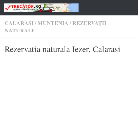
Skip to content
CALARASI
/
MUNTENIA
/
REZERVAȚII
NATURALE
Rezervatia naturala Iezer, Calarasi