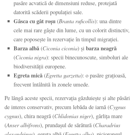
pasăre acvatică de dimensiuni reduse, protejată
datorită scăderii populației sale.
Gâsca cu gât roșu
(
Branta ruficollis
):
una dintre
cele mai rare gâște din lume, cu un colorit distinctiv,
care poposește în rezervație în timpul migrației.
Barza albă
barza neagră
(
Ciconia ciconia
) și
(
Ciconia nigra
):
specii binecunoscute, simboluri ale
biodiversității europene.
Egreta mică
(
Egretta garzetta
):
o pasăre grațioasă,
frecvent întâlnită în zonele umede.
Pe lângă aceste specii, rezervația găzduiește și alte păsări
de interes conservativ, precum lebăda de iarnă (
Cygnus
cygnus
), chira neagră (
Chlidonias niger
), gârlița mare
(
Anser albifrons
), prundașul de sărătură (
Charadrius
alexandrinus
), egreta albă (
Egretta alba
), piciorongul