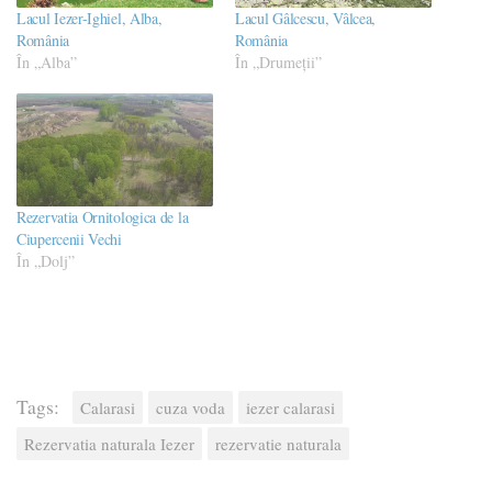
Lacul Iezer-Ighiel, Alba,
Lacul Gâlcescu, Vâlcea,
România
România
În „Alba”
În „Drumeţii”
Rezervatia Ornitologica de la
Ciupercenii Vechi
În „Dolj”
Tags:
Calarasi
cuza voda
iezer calarasi
Rezervatia naturala Iezer
rezervatie naturala