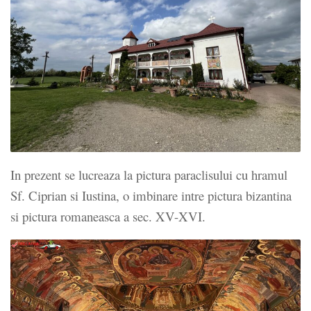
In prezent se lucreaza la pictura paraclisului cu hramul
Sf. Ciprian si Iustina, o imbinare intre pictura bizantina
si pictura romaneasca a sec. XV-XVI.