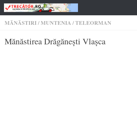
Skip to content
MĂNĂSTIRI
/
MUNTENIA
/
TELEORMAN
Mănăstirea Drăgăneşti Vlaşca