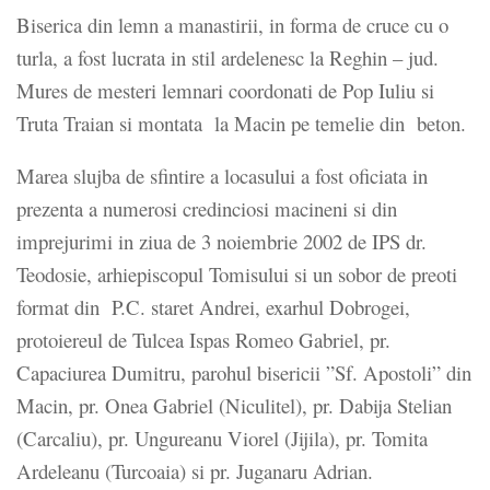
Biserica din lemn a manastirii, in forma de cruce cu o
turla, a fost lucrata in stil ardelenesc la Reghin – jud.
Mures de mesteri lemnari coordonati de Pop Iuliu si
Truta Traian si montata la Macin pe temelie din beton.
Marea slujba de sfintire a locasului a fost oficiata in
prezenta a numerosi credinciosi macineni si din
imprejurimi in ziua de 3 noiembrie 2002 de IPS dr.
Teodosie, arhiepiscopul Tomisului si un sobor de preoti
format din P.C. staret Andrei, exarhul Dobrogei,
protoiereul de Tulcea Ispas Romeo Gabriel, pr.
Capaciurea Dumitru, parohul bisericii ”Sf. Apostoli” din
Macin, pr. Onea Gabriel (Niculitel), pr. Dabija Stelian
(Carcaliu), pr. Ungureanu Viorel (Jijila), pr. Tomita
Ardeleanu (Turcoaia) si pr. Juganaru Adrian.