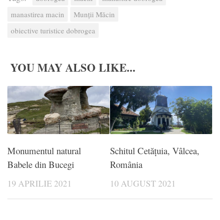
manastirea macin
Munții Măcin
obiective turistice dobrogea
YOU MAY ALSO LIKE...
Monumentul natural
Schitul Cetățuia, Vâlcea,
Babele din Bucegi
România
19 APRILIE 2021
10 AUGUST 2021