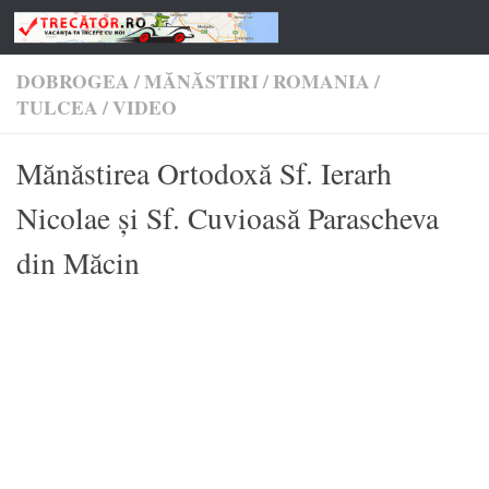
Skip to content
DOBROGEA
/
MĂNĂSTIRI
/
ROMANIA
/
TULCEA
/
VIDEO
Mănăstirea Ortodoxă Sf. Ierarh
Nicolae și Sf. Cuvioasă Parascheva
din Măcin