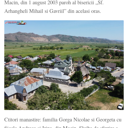
Macin, din 1 august 2003 paroh al bisericii „Sf.
Arhangheli Mihail si Gavriil” din acelasi oras.
Ctitori manastire: familia Gorga Nicolae si Georgeta cu
fiicele Andreea si Irina, din Macin. Slujba de sfintire a