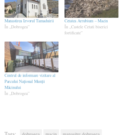
Manastirea Izvorul Tamaduirii
Cetatea Arrubium – Macin
În „Dobrogea”
În „Castele Cetati biserici
fortificate”
Centrul de informare vizitare al
Parcului Național Munții
Măcinului
În „Dobrogea”
Tags:
dobrogea
macin
manasitre dobrogea