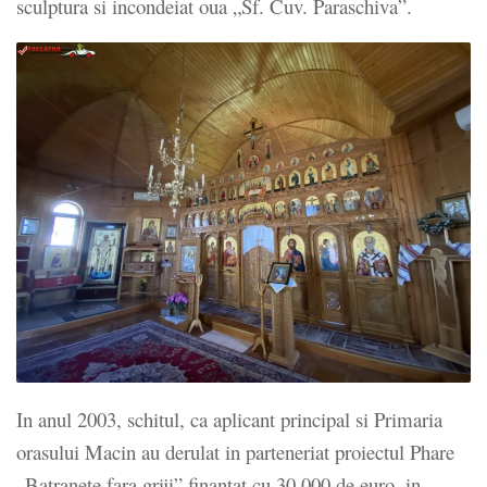
sculptura si incondeiat oua „Sf. Cuv. Paraschiva”.
In anul 2003, schitul, ca aplicant principal si Primaria
orasului Macin au derulat in parteneriat proiectul Phare
„Batranete fara griji” finantat cu 30.000 de euro, in