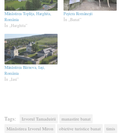
Mănăstirea Toplița, Harghita,
Peştera Româneşti
România
În „Banat”
În „Harghita”
Mănăstirea Bârnova, Iași,
România
În „Iasi”
Tags:
Izvorul Tamaduirii
manastire banat
Mănăstirea Izvorul Miron
obietive turistice banat
timis