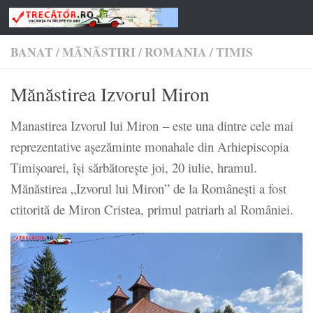
Skip to content
BANAT
/
MĂNĂSTIRI
/
ROMANIA
/
TIMIS
Mănăstirea Izvorul Miron
Manastirea Izvorul lui Miron – este una dintre cele mai
reprezentative așezăminte monahale din Arhiepiscopia
Timișoarei, își sărbătorește joi, 20 iulie, hramul.
Mănăstirea „Izvorul lui Miron” de la Româneşti a fost
ctitorită de Miron Cristea, primul patriarh al României.