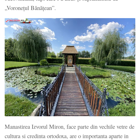
„
Voroneţul Bănăţean
”.
Manastirea Izvorul Miron, face parte din vechile vetre de
cultura si credinta ortodoxa, are o importanta aparte in