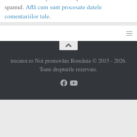
spamul.
Află cum sunt procesate datele
comentariilor tale
.
trecator.ro Noi promovăm România © 2015 - 2026.
Toate drepturile rezervate.