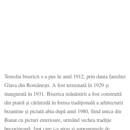
Temelia bisericii s-a pus în anul 1912, prin dania familiei
Glava din Româneşti. A fost terminată în 1929 şi
inaugurată în 1931. Biserica mănăstirii a fost construită
din piatră şi cărămidă în forma tradiţională a arhitecturii
bizantine şi pictată abia după anul 1980, fiind unica din
Banat cu picturi exterioare, urmând vechea tradiţie
bucovineană, fapt care i-a atras şi supranumele de