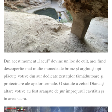
Din acest moment „lacul” devine un loc de cult, aici fiind
descoperite mai multe monede de bronz și argint și opt
plăcuțe votive din aur dedicate zeităților tămăduitoare și
protectoare ale apelor termale. O statuie a zeitei Diana și
altare votive au fost aranjate de jur împrejurul cavității și
în area sacra.