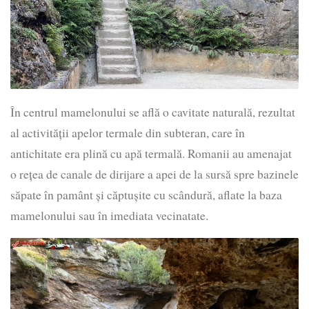
În centrul mamelonului se află o cavitate naturală, rezultat
al activității apelor termale din subteran, care în
antichitate era plină cu apă termală. Romanii au amenajat
o rețea de canale de dirijare a apei de la sursă spre bazinele
săpate în pamânt și căptușite cu scândură, aflate la baza
mamelonului sau în imediata vecinatate.