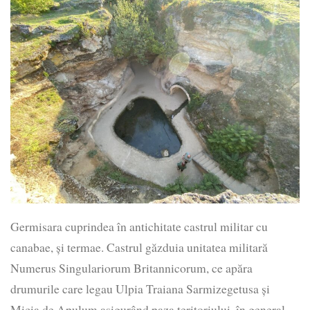
Germisara cuprindea în antichitate castrul militar cu
canabae, și termae. Castrul găzduia unitatea militară
Numerus Singulariorum Britannicorum, ce apăra
drumurile care legau Ulpia Traiana Sarmizegetusa și
Micia de Apulum asigurând paza teritoriului, în general.