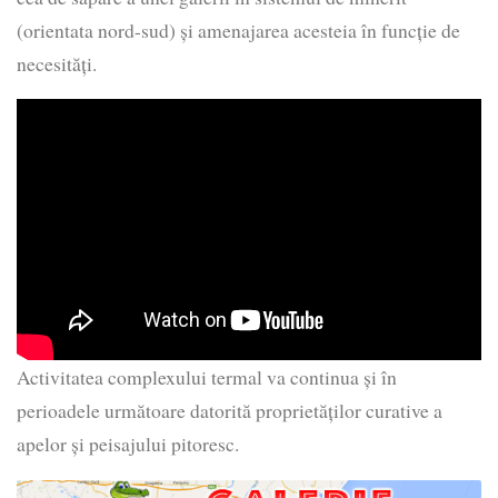
(orientata nord-sud) și amenajarea acesteia în funcție de
necesități.
Activitatea complexului termal va continua și în
perioadele următoare datorită proprietăților curative a
apelor și peisajului pitoresc.