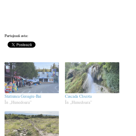
Partajează asta:
Statiunea Geoagiu-Bai
Cascada Clocota
În „Hunedoara”
În „Hunedoara”