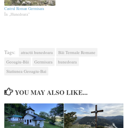
Castrul Roman Germisara
În „Hunedoara”
Tags:
atractii hunedoara
Băi Termale Romane
Geoagiu-Băi
Germisara
hunedoara
Statiunea Geoagiu-Bai
YOU MAY ALSO LIKE...