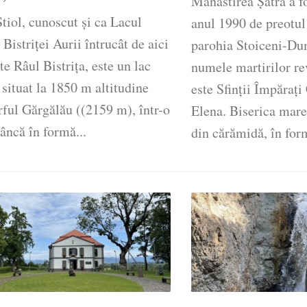
Mănăstirea Şatra a fo
tiol, cunoscut și ca Lacul
anul 1990 de preotu
 Bistriței Aurii întrucât de aici
parohia Stoiceni-Du
te Râul Bistrița, este un lac
numele martirilor re
 situat la 1850 m altitudine
este Sfinții Împărați
ful Gărgălău ((2159 m), într-o
Elena. Biserica mare
âncă în formă...
din cărămidă, în form