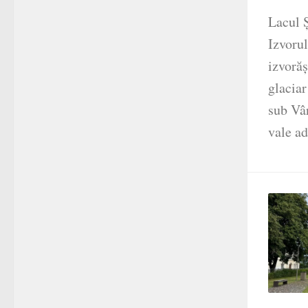
Lacul Ș
Izvorul
izvorăș
glaciar
sub Vâr
vale ad