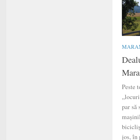
MARA
Dealu
Mara
Peste t
„locuri
par să 
mașinil
bicicli
jos, în 