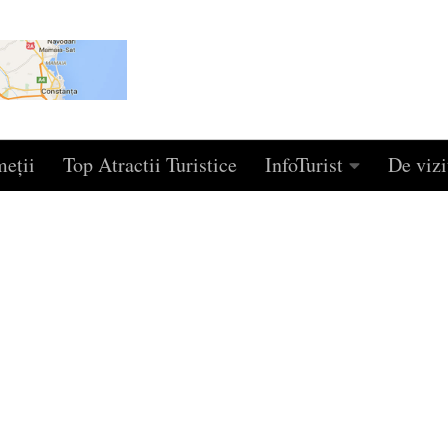
eţii
Top Atractii Turistice
InfoTurist
De vizi