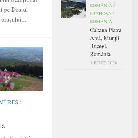
ROMÂNIA
/
t pe Dealul
PRAHOVA
/
 orașului...
ROMANIA
Cabana Piatra
Arsă, Munții
Bucegi,
România
3 IUNIE 2026
MURES
/
ra