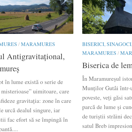
MURES
/
MARAMURES
BISERICI, SINAGOC
MARAMURES
/
MAR
l Antigravitațional,
Biserica de le
mureș
În Maramureşul istor
ot în lume există o serie de
Munţilor Gutâi într-
 misterioase” uimitoare, care
poveste, veţi găsi sa
sfideze gravitația: zone în care
parcă de lume şi cu
e urcă dealul singure, iar
de turiştii străini de
știi fac efort să se împingă în
satul Breb impresione
pantă....