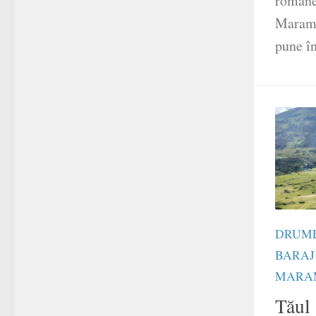
române
Maramu
pune în
DRUME
BARAJ
MARA
Tăul 