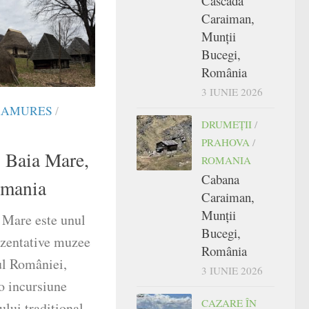
Cascada
Caraiman,
Munții
Bucegi,
România
3 IUNIE 2026
AMURES
/
DRUMEŢII
/
PRAHOVA
/
 Baia Mare,
ROMANIA
Cabana
omania
Caraiman,
Munții
 Mare este unul
Bucegi,
ezentative muzee
România
dul României,
3 IUNIE 2026
 o incursiune
CAZARE ÎN
ului tradițional