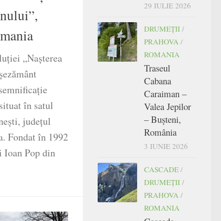
29 IULIE 2026
nului”,
DRUMEŢII
/
omania
PRAHOVA
/
ROMANIA
luției „Nașterea
Traseul
așezământ
Cabana
semnificație
Caraiman –
situat în satul
Valea Jepilor
– Bușteni,
ești, județul
România
. Fondat în 1992
3 IUNIE 2026
ui Ioan Pop din
CASCADE
/
DRUMEŢII
/
PRAHOVA
/
ROMANIA