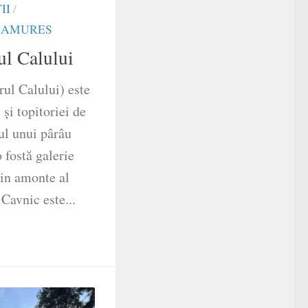
II
/
AMURES
ul Calului
rul Calului) este
 și topitoriei de
ul unui pârâu
o fostă galerie
din amonte al
 Cavnic este...