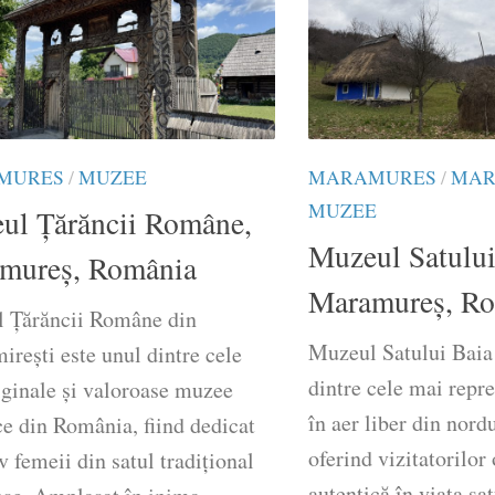
MURES
/
MUZEE
MARAMURES
/
MAR
MUZEE
ul Țărăncii Române,
Muzeul Satului
mureș, România
Maramureș, R
 Țărăncii Române din
Muzeul Satului Baia
rești este unul dintre cele
dintre cele mai repr
iginale și valoroase muzee
în aer liber din nor
e din România, fiind dedicat
oferind vizitatorilor
v femeii din satul tradițional
autentică în viața sat