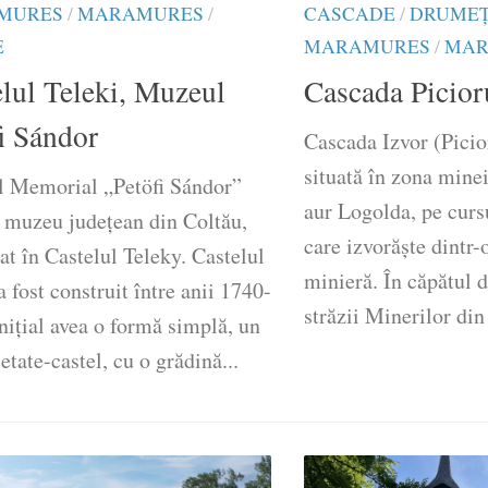
MURES
/
MARAMURES
/
CASCADE
/
DRUMEŢ
E
MARAMURES
/
MAR
lul Teleki, Muzeul
Cascada Picior
i Sándor
Cascada Izvor (Picio
situată în zona minei
 Memorial „Petöfi Sándor”
aur Logolda, pe curs
n muzeu județean din Coltău,
care izvorăște dintr-
t în Castelul Teleky. Castelul
minieră. În căpătul 
a fost construit între anii 1740-
străzii Minerilor din
nițial avea o formă simplă, un
cetate-castel, cu o grădină...