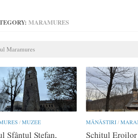
TEGORY:
MARAMURES
tul Maramures
MURES
/
MUZEE
MĂNĂSTIRI
/
MARA
l Sfântul Ștefan,
Schitul Eroilor