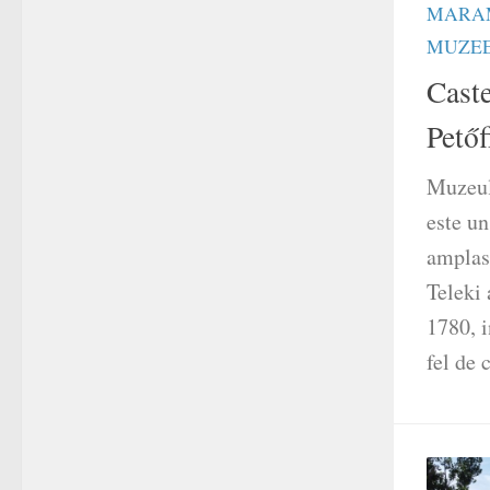
MARA
MUZE
Caste
Petőf
Muzeul
este u
amplasa
Teleki 
1780, i
fel de 