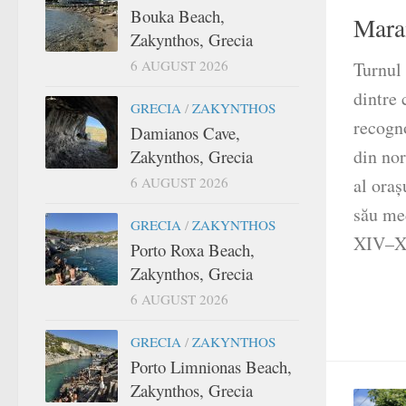
Bouka Beach,
Mara
Zakynthos, Grecia
6 AUGUST 2026
Turnul 
dintre 
GRECIA
/
ZAKYNTHOS
recogn
Damianos Cave,
din no
Zakynthos, Grecia
6 AUGUST 2026
al oraș
său med
GRECIA
/
ZAKYNTHOS
XIV–XV,
Porto Roxa Beach,
Zakynthos, Grecia
6 AUGUST 2026
GRECIA
/
ZAKYNTHOS
Porto Limnionas Beach,
Zakynthos, Grecia