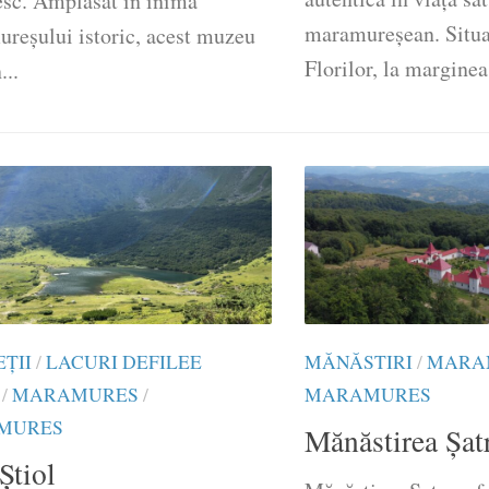
sc. Amplasat în inima
maramureșean. Situa
reșului istoric, acest muzeu
Florilor, la marginea
...
ŢII
/
LACURI DEFILEE
MĂNĂSTIRI
/
MARA
/
MARAMURES
/
MARAMURES
MURES
Mănăstirea Şat
Știol