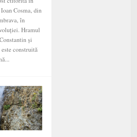
st ctitorită în
l Ioan Cosma, din
mbrava, în
voluției. Hramul
 Constantin și
 este construită
ă...