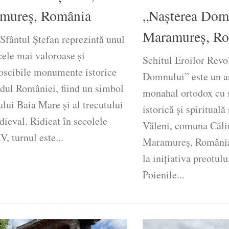
mureș, România
„Nașterea Dom
Maramureș, R
Sfântul Ștefan reprezintă unul
cele mai valoroase și
Schitul Eroilor Revo
oscibile monumente istorice
Domnului” este un 
rdul României, fiind un simbol
monahal ortodox cu 
ului Baia Mare și al trecutului
istorică și spirituală 
ieval. Ridicat în secolele
Văleni, comuna Călin
 turnul este...
Maramureș, România
la inițiativa preotul
Poienile...