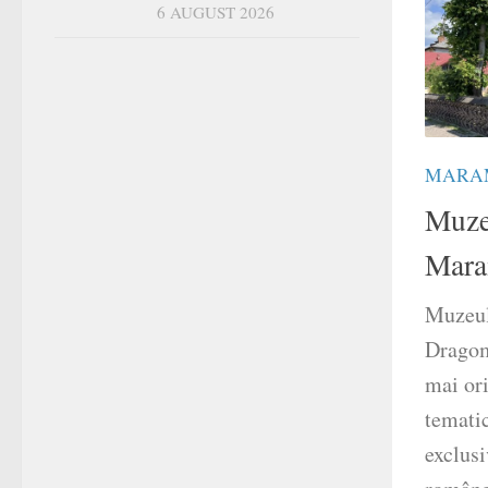
6 AUGUST 2026
MARA
Muze
Mara
Muzeul
Dragomi
mai or
tematic
exclusi