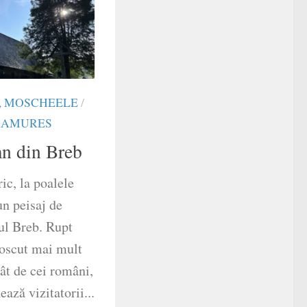
I, MOSCHEELE
/
AMURES
mn din Breb
ic, la poalele
un peisaj de
tul Breb. Rupt
noscut mai mult
cât de cei români,
ază vizitatorii...