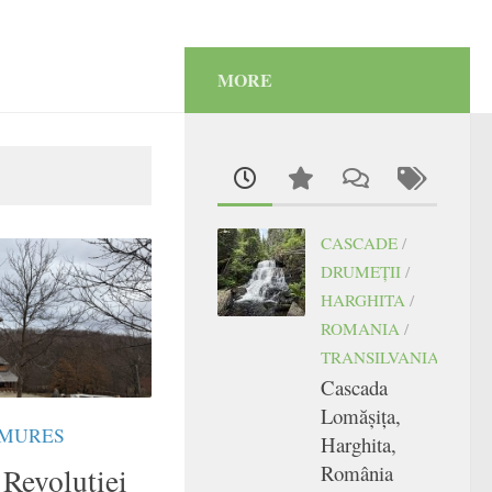
MORE
CASCADE
/
DRUMEŢII
/
HARGHITA
/
ROMANIA
/
TRANSILVANIA
Cascada
Lomășița,
MURES
Harghita,
România
 Revoluției