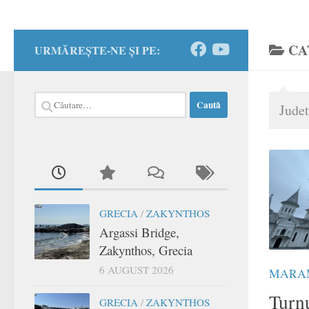
CA
URMĂREȘTE-NE ȘI PE:
Caută
Jude
după:
GRECIA
/
ZAKYNTHOS
Argassi Bridge,
Zakynthos, Grecia
6 AUGUST 2026
MARA
Turnu
GRECIA
/
ZAKYNTHOS