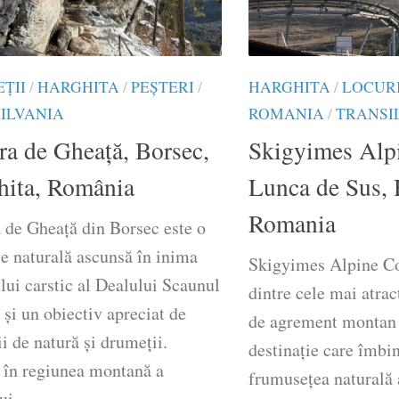
ŢII
/
HARGHITA
/
PEȘTERI
/
HARGHITA
/
LOCUR
ILVANIA
ROMANIA
/
TRANSI
ra de Gheață, Borsec,
Skigyimes Alpi
hita, România
Lunca de Sus, 
Romania
 de Gheață din Borsec este o
ie naturală ascunsă în inima
Skigyimes Alpine Co
ui carstic al Dealului Scaunul
dintre cele mai atrac
și un obiectiv apreciat de
de agrement montan
ii de natură și drumeții.
destinație care îmbi
ă în regiunea montană a
frumusețea naturală 
ui...