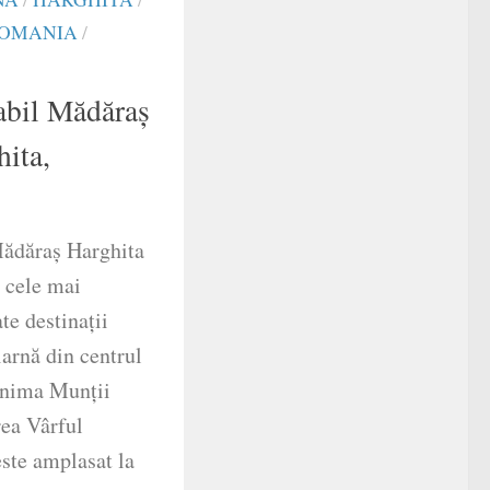
 ROMANIA
/
abil Mădăraș
hita,
ădăraș Harghita
e cele mai
te destinații
iarnă din centrul
inima Munții
rea Vârful
ste amplasat la