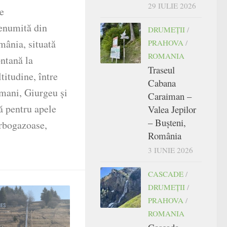
29 IULIE 2026
e
renumită din
DRUMEŢII
/
mânia, situată
PRAHOVA
/
ROMANIA
ntană la
Traseul
titudine, între
Cabana
imani, Giurgeu și
Caraiman –
ă pentru apele
Valea Jepilor
– Bușteni,
arbogazoase,
România
3 IUNIE 2026
CASCADE
/
DRUMEŢII
/
PRAHOVA
/
ROMANIA