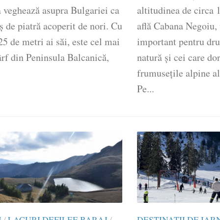
 veghează asupra Bulgariei ca
altitudinea de circa 
ș de piatră acoperit de nori. Cu
află Cabana Negoiu, 
25 de metri ai săi, este cel mai
important pentru dru
ârf din Peninsula Balcanică,
natură și cei care do
frumusețile alpine al
Pe...
U
/
LACURI DEFILEE BARAJ
/
DESTINATII DE IAR