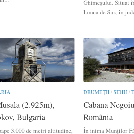
Ghimeșului. Situat în
Lunca de Sus, în jude
ARIA
DRUMEŢII
/
SIBIU
/
Musala (2.925m),
Cabana Negoiu,
kov, Bulgaria
România
ape 3.000 de metri altitudine,
În inima Munților Fă