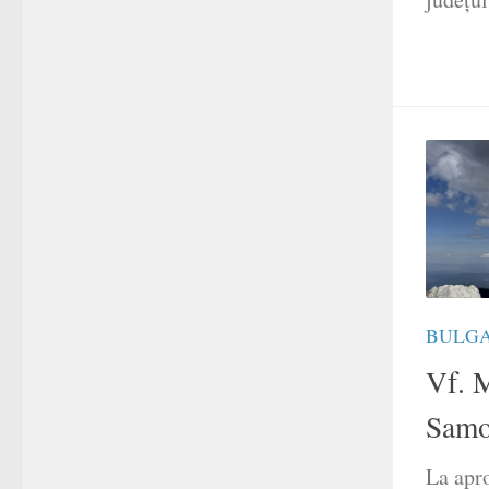
BULG
Vf. 
Samo
La apro