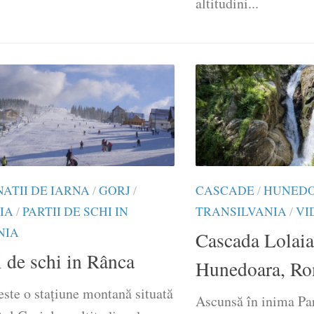
altitudini...
NATII DE IARNA
/
GORJ
/
CASCADE
/
HUNED
IA
/
PARTII DE SCHI IN
TRANSILVANIA
/
VI
NIA
Cascada Lolaia
i de schi in Rânca
Hunedoara, Ro
ste o stațiune montană situată
Ascunsă în inima Pa