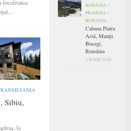
 localitatea
ROMÂNIA
/
țul...
PRAHOVA
/
ROMANIA
Cabana Piatra
Arsă, Munții
Bucegi,
România
3 IUNIE 2026
TRANSILVANIA
 Sibiu,
găraș, la