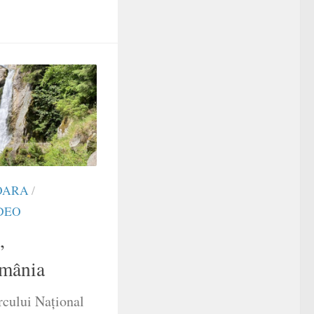
OARA
/
DEO
,
mânia
rcului Național