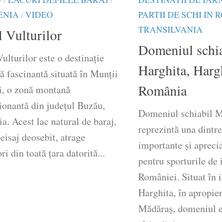
ENIA
/
VIDEO
PARTII DE SCHI IN
TRANSILVANIA
 Vulturilor
Domeniul schi
ulturilor este o destinație
Harghita, Harg
că fascinantă situată în Munții
România
ui, o zonă montană
ionantă din județul Buzău,
Domeniul schiabil M
. Acest lac natural de baraj,
reprezintă una dintr
eisaj deosebit, atrage
importante și aprecia
ori din toată țara datorită...
pentru sporturile de 
României. Situat în 
Harghita, în apropie
Mădăraș, domeniul e