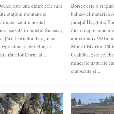
ornei este una dintre cele mai
Borsec este o stațiun
ute stațiuni montane și
balneo‑climaterică 
climaterice din nordul
județul Harghita, Ro
i, așezată în județul Suceava,
într‑o depresiune mo
a Țării Dornelor. Orașul se
aproximativ 900 m al
 Depresiunea Dornelor, la
Munții Bistrița, Căl
nța râurilor Dorna și...
Ceahlău. Este celebr
minerale naturale c
cunoscute și...