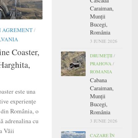
Cascada
Caraiman,
Munții
Bucegi,
I AGREMENT
/
România
LVANIA
3 IUNIE 2026
ne Coaster,
DRUMEŢII
/
Harghita,
PRAHOVA
/
ROMANIA
Cabana
Caraiman,
aster este una
Munții
tive experiențe
Bucegi,
 din România, o
România
nă adrenalina cu
3 IUNIE 2026
a Văii
CAZARE ÎN