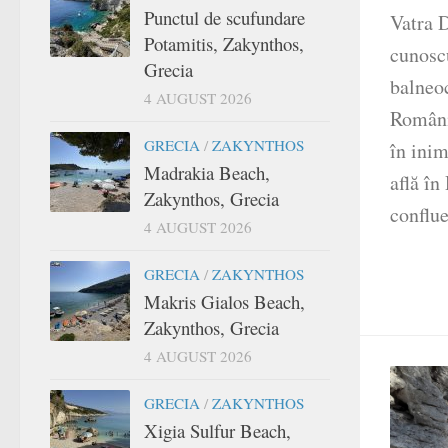
Punctul de scufundare
Vatra D
Potamitis, Zakynthos,
cunosc
Grecia
balneo
4 AUGUST 2026
Românie
GRECIA
/
ZAKYNTHOS
în inim
Madrakia Beach,
află în
Zakynthos, Grecia
conflue
4 AUGUST 2026
GRECIA
/
ZAKYNTHOS
Makris Gialos Beach,
Zakynthos, Grecia
4 AUGUST 2026
GRECIA
/
ZAKYNTHOS
Xigia Sulfur Beach,