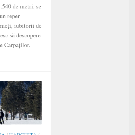
1.540 de metri, se
un reper
meți, iubitorii de
resc să descopere
e Carpaților.
NA
/
HARGHITA
/