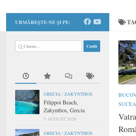
TA
URMĂREȘTE-NE ȘI PE:
Caută
după:
GRECIA
/
ZAKYNTHOS
BUCO
Filippoi Beach,
SUCEA
Zakynthos, Grecia
Vatra
5 AUGUST 2026
Româ
GRECIA
/
ZAKYNTHOS