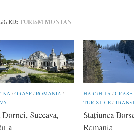
GGED:
TURISM MONTAN
VINA
/
ORASE
/
ROMANIA
/
HARGHITA
/
ORASE
VA
TURISTICE
/
TRANS
 Dornei, Suceava,
Stațiunea Borse
nia
Romania