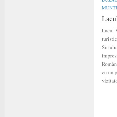
MUNT
Lacul
Lacul V
turisti
Siriul
impres
România
cu un p
vizitat