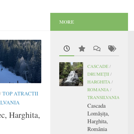
MORE
CASCADE
/
DRUMEŢII
/
HARGHITA
/
ROMANIA
/
/
TOP ATRACTII
TRANSILVANIA
ILVANIA
Cascada
c, Harghita,
Lomășița,
Harghita,
România