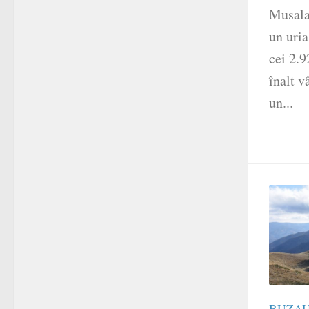
Musala
un uria
cei 2.9
înalt v
un...
BUZA