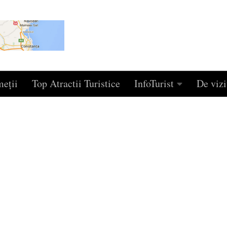
eţii
Top Atractii Turistice
InfoTurist
De vizi