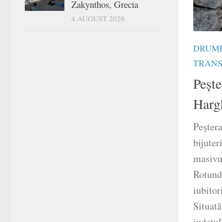
Zakynthos, Grecia
4 AUGUST 2026
DRUME
TRANS
Pește
Harg
Peștera
bijuter
masivul
Rotund 
iubitor
Situat
județul