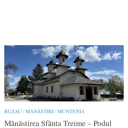
BUZAU
/
MĂNĂSTIRI
/
MUNTENIA
Mănăstirea Sfânta Treime – Podul