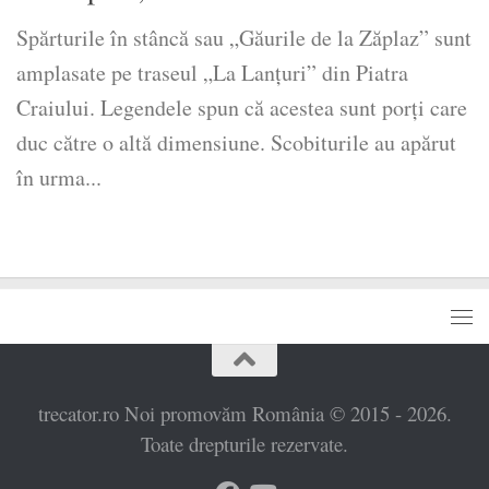
Spărturile în stâncă sau „Găurile de la Zăplaz” sunt
amplasate pe traseul „La Lanțuri” din Piatra
Craiului. Legendele spun că acestea sunt porți care
duc către o altă dimensiune. Scobiturile au apărut
în urma...
trecator.ro Noi promovăm România © 2015 - 2026.
Toate drepturile rezervate.