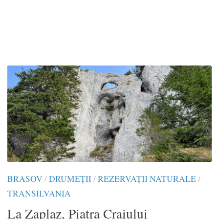
BRASOV
/
DRUMEŢII
/
REZERVAȚII NATURALE
/
TRANSILVANIA
La Zaplaz, Piatra Craiului