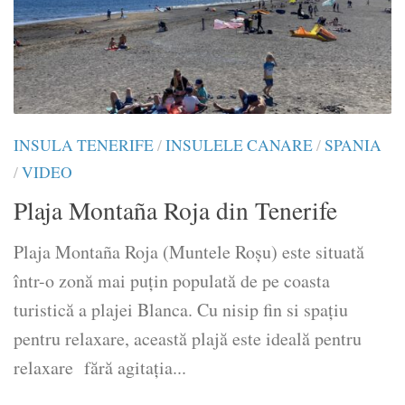
INSULA TENERIFE
/
INSULELE CANARE
/
SPANIA
/
VIDEO
Plaja Montaña Roja din Tenerife
Plaja Montaña Roja (Muntele Roșu) este situată
într-o zonă mai puțin populată de pe coasta
turistică a plajei Blanca. Cu nisip fin si spațiu
pentru relaxare, această plajă este ideală pentru
relaxare fără agitația...