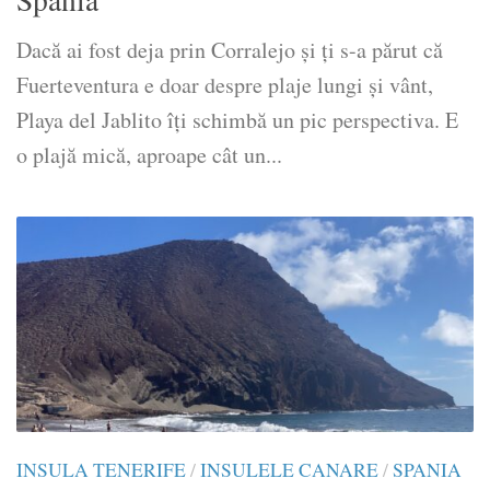
Dacă ai fost deja prin Corralejo și ți s-a părut că
Fuerteventura e doar despre plaje lungi și vânt,
Playa del Jablito îți schimbă un pic perspectiva. E
o plajă mică, aproape cât un...
INSULA TENERIFE
/
INSULELE CANARE
/
SPANIA