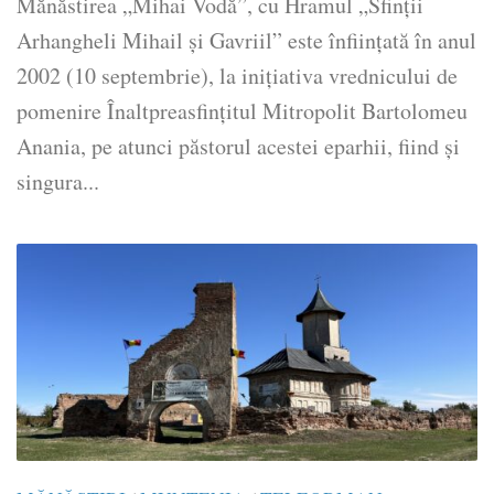
Mănăstirea „Mihai Vodă”, cu Hramul „Sfinții
Arhangheli Mihail și Gavriil” este înființată în anul
2002 (10 septembrie), la inițiativa vrednicului de
pomenire Înaltpreasfințitul Mitropolit Bartolomeu
Anania, pe atunci păstorul acestei eparhii, fiind și
singura...