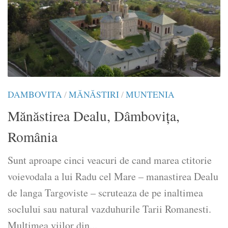
DAMBOVITA
/
MĂNĂSTIRI
/
MUNTENIA
Mănăstirea Dealu, Dâmbovița,
România
Sunt aproape cinci veacuri de cand marea ctitorie
voievodala a lui Radu cel Mare – manastirea Dealu
de langa Targoviste – scruteaza de pe inaltimea
soclului sau natural vazduhurile Tarii Romanesti.
Multimea viilor din...