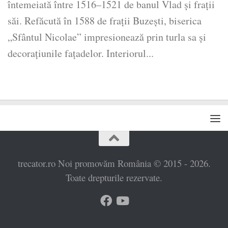
întemeiată între 1516–1521 de banul Vlad și frații
săi. Refăcută în 1588 de frații Buzești, biserica
„Sfântul Nicolae” impresionează prin turla sa și
decorațiunile fațadelor. Interiorul...
trecator.ro Noi promovăm România © 2015 - 2026.
Toate drepturile rezervate.