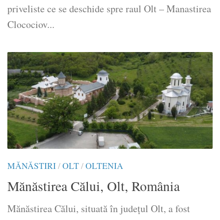
priveliste ce se deschide spre raul Olt – Manastirea
Clocociov...
MĂNĂSTIRI
/
OLT
/
OLTENIA
Mănăstirea Călui, Olt, România
Mănăstirea Călui, situată în județul Olt, a fost