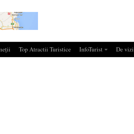
eţii
Top Atractii Turistice
InfoTurist
De vizi