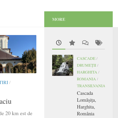
MORE
CASCADE
/
DRUMEŢII
/
HARGHITA
/
ROMANIA
/
IRI
/
TRANSILVANIA
Cascada
aciu
Lomășița,
Harghita,
de 20 km est de
România