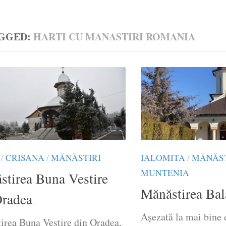
GGED:
HARTI CU MANASTIRI ROMANIA
/
CRISANA
/
MĂNĂSTIRI
IALOMITA
/
MĂNĂST
MUNTENIA
stirea Buna Vestire
Mănăstirea Bal
Oradea
Așezată la mai bine 
irea Buna Vestire din Oradea,