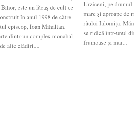
Urziceni, pe drumul 
 Bihor, este un lăcaş de cult ce
mare și aproape de m
construit în anul 1998 de către
râului Ialomița, Măn
tul episcop, Ioan Mihaltan.
se ridică într-unul d
arte dintr-un complex monahal,
frumoase și mai...
de alte clădiri....