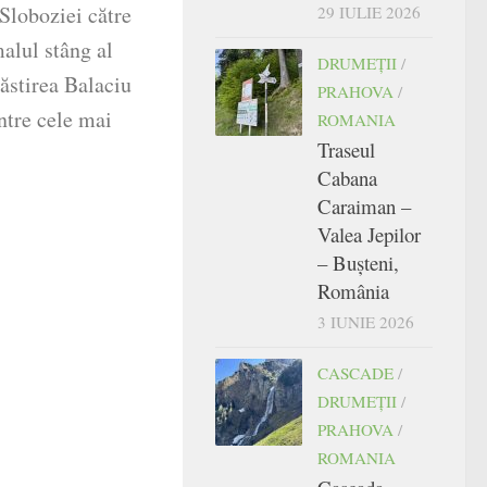
Sloboziei către
29 IULIE 2026
alul stâng al
DRUMEŢII
/
ăstirea Balaciu
PRAHOVA
/
intre cele mai
ROMANIA
Traseul
Cabana
Caraiman –
Valea Jepilor
– Bușteni,
România
3 IUNIE 2026
CASCADE
/
DRUMEŢII
/
PRAHOVA
/
ROMANIA