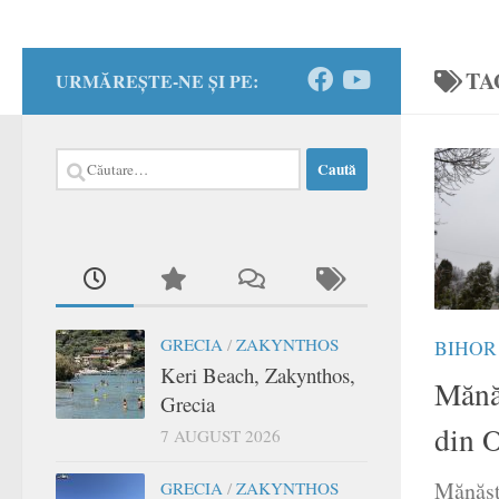
TA
URMĂREȘTE-NE ȘI PE:
Caută
după:
GRECIA
/
ZAKYNTHOS
BIHOR
Keri Beach, Zakynthos,
Mănă
Grecia
din 
7 AUGUST 2026
Mănăst
GRECIA
/
ZAKYNTHOS