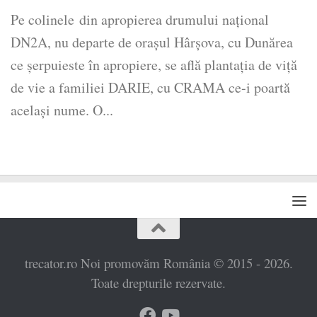
Pe colinele din apropierea drumului național
DN2A, nu departe de orașul Hârșova, cu Dunărea
ce șerpuieste în apropiere, se află plantația de viță
de vie a familiei DARIE, cu CRAMA ce-i poartă
același nume. O...
trecator.ro Noi promovăm România © 2015 - 2026.
Toate drepturile rezervate.