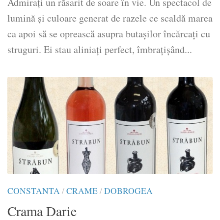
Admirați un răsarit de soare în vie. Un spectacol de
lumină și culoare generat de razele ce scaldă marea
ca apoi să se oprească asupra butașilor încărcați cu
struguri. Ei stau aliniați perfect, îmbrațișând...
CONSTANTA
/
CRAME
/
DOBROGEA
Crama Darie