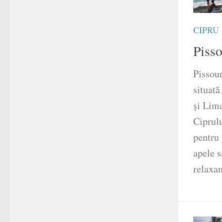
CIPRU
Piss
Pissour
situată
și Lima
Ciprulu
pentru 
apele s
relaxan