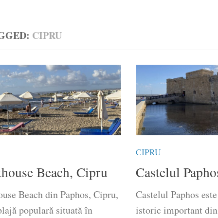
GGED:
CIPRU
CIPRU
thouse Beach, Cipru
Castelul Papho
ouse Beach din Paphos, Cipru,
Castelul Paphos este
plajă populară situată în
istoric important din