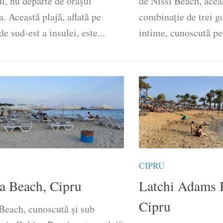
i, nu departe de orașul
de Nissi Beach, aceas
. Această plajă, aflată pe
combinație de trei go
de sud-est a insulei, este...
intime, cunoscută pen
CIPRU
a Beach, Cipru
Latchi Adams 
Cipru
Beach, cunoscută și sub