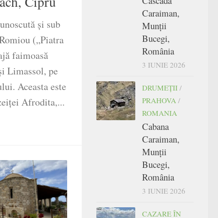
ach, Cipru
Cascada
Caraiman,
unoscută și sub
Munții
Bucegi,
 Romiou („Piatra
România
lajă faimoasă
3 IUNIE 2026
și Limassol, pe
lui. Aceasta este
DRUMEŢII
/
PRAHOVA
/
eiței Afrodita,...
ROMANIA
Cabana
Caraiman,
Munții
Bucegi,
România
3 IUNIE 2026
CAZARE ÎN