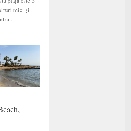
tă plajă este o
lfuri mici și
tru...
Beach,