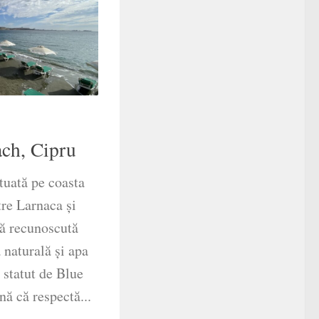
ch, Cipru
tuată pe coasta
tre Larnaca și
jă recunoscută
 naturală și apa
 statut de Blue
ă că respectă...