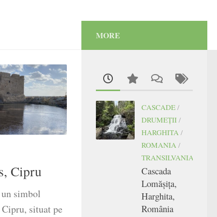
MORE
CASCADE
/
DRUMEŢII
/
HARGHITA
/
ROMANIA
/
TRANSILVANIA
s, Cipru
Cascada
Lomășița,
 un simbol
Harghita,
România
 Cipru, situat pe