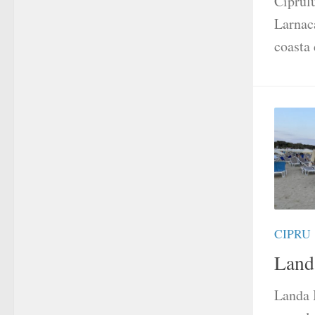
Ciprulu
Larnaca
coasta 
CIPRU
Land
Landa 