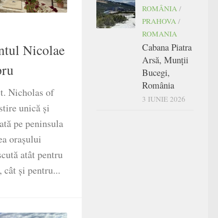
ROMÂNIA
/
PRAHOVA
/
ROMANIA
ntul Nicolae
Cabana Piatra
Arsă, Munții
pru
Bucegi,
România
t. Nicholas of
3 IUNIE 2026
tire unică și
uată pe peninsula
ea orașului
cută atât pentru
 cât și pentru...