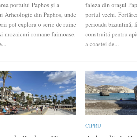
rea portului Paphos și a
faleza din orașul Pa
ui Arheologic din Paphos, unde
portul vechi. Fortăre
orii pot explora o serie de ruine
perioada bizantină, fi
 și mozaicuri romane faimoase.
construită pentru apă
...
a coastei de...
CIPRU