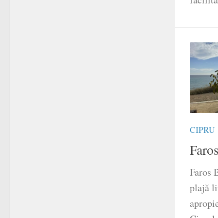
CIPRU
Faro
Faros B
plajă l
apropie