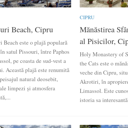
CIPRU
ouri Beach, Cipru
Mănăstirea Sfâ
al Pisicilor, Ci
i Beach este o plajă populară
 în satul Pissouri, între Paphos
Holy Monastery of S
ssol, pe coasta de sud-vest a
the Cats este o mănăs
i. Această plajă este renumită
veche din Cipru, sit
peisajul natural deosebit,
Akrotiri, în apropier
ale limpezi și atmosfera
Limassol. Este cunos
tă,...
istoria sa interesantă,