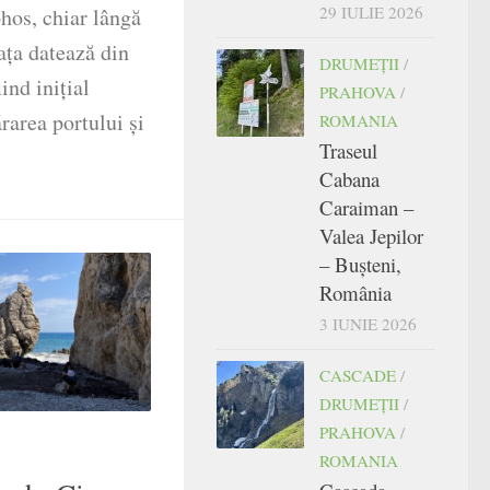
29 IULIE 2026
phos, chiar lângă
ața datează din
DRUMEŢII
/
ind inițial
PRAHOVA
/
rarea portului și
ROMANIA
Traseul
Cabana
Caraiman –
Valea Jepilor
– Bușteni,
România
3 IUNIE 2026
CASCADE
/
DRUMEŢII
/
PRAHOVA
/
ROMANIA