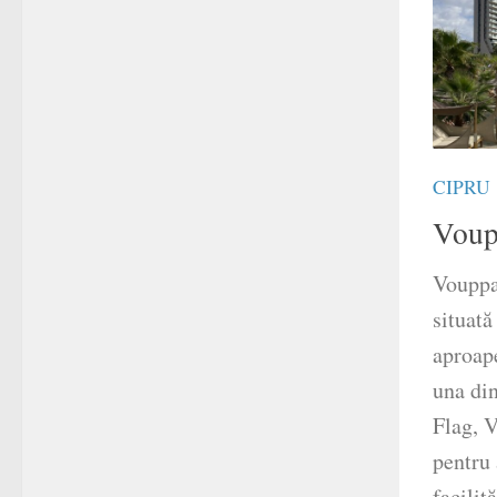
CIPRU
Voup
Vouppa
situată
aproap
una din
Flag, 
pentru 
facilită