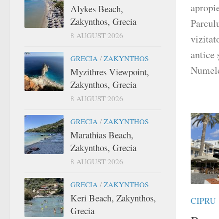
apropie
Alykes Beach,
Zakynthos, Grecia
Parcul
8 AUGUST 2026
vizitat
antice
GRECIA
/
ZAKYNTHOS
Numele
Myzithres Viewpoint,
Zakynthos, Grecia
8 AUGUST 2026
GRECIA
/
ZAKYNTHOS
Marathias Beach,
Zakynthos, Grecia
8 AUGUST 2026
GRECIA
/
ZAKYNTHOS
Keri Beach, Zakynthos,
CIPRU
Grecia