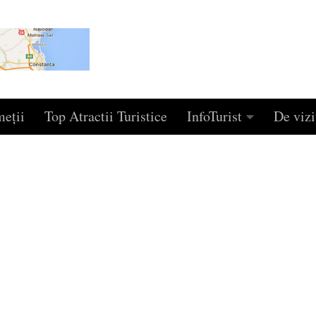
eţii
Top Atractii Turistice
InfoTurist
De vizi