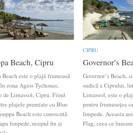
CIPRU
pa Beach, Cipru
Governor’s Bea
 Beach este o plajă frumoasă
Governor’s Beach, si
 în zona Agios Tychonas,
sudică a Ciprului, în
e de Limassol, Cipru. Fiind
Limassol, este o pla
tre plajele premiate cu Blue
pentru frumusețea sa
Vouppa Beach este cunoscută
limpede. Aceasta are
apa limpede, nisipul fin și
Flag, ceea ce înseamn
țile...