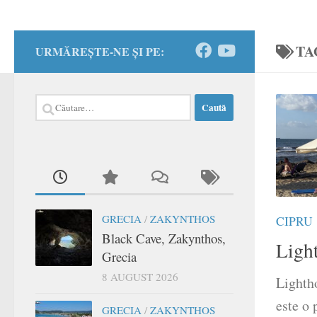
TA
URMĂREȘTE-NE ȘI PE:
Caută
după:
GRECIA
/
ZAKYNTHOS
CIPRU
Black Cave, Zakynthos,
Ligh
Grecia
8 AUGUST 2026
Lighth
este o 
GRECIA
/
ZAKYNTHOS