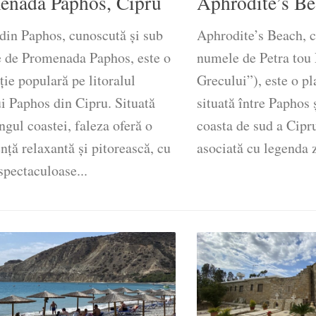
enada Paphos, Cipru
Aphrodite’s Be
din Paphos, cunoscută și sub
Aphrodite’s Beach, c
 de Promenada Paphos, este o
numele de Petra tou
ție populară pe litoralul
Grecului”), este o p
i Paphos din Cipru. Situată
situată între Paphos 
ngul coastei, faleza oferă o
coasta de sud a Cipru
nță relaxantă și pitorească, cu
asociată cu legenda z
spectaculoase...