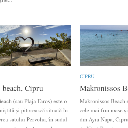
CIPRU
s beach, Cipru
Makronissos B
each (sau Plaja Faros) este o
Makronissos Beach e
iniștită și pitorească situată în
cele mai frumoase și
rea satului Pervolia, în sudul
din Ayia Napa, Cipru.