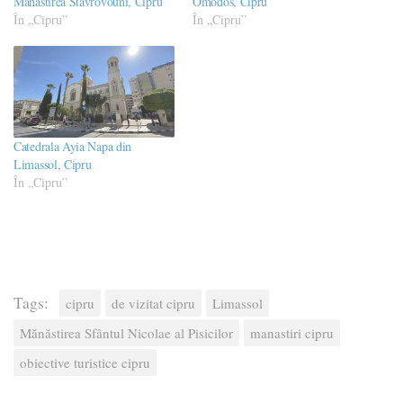
Mănăstirea Stavrovouni, Cipru
Omodos, Cipru
În „Cipru”
În „Cipru”
Catedrala Ayia Napa din
Limassol, Cipru
În „Cipru”
Tags:
cipru
de vizitat cipru
Limassol
Mănăstirea Sfântul Nicolae al Pisicilor
manastiri cipru
obiective turistice cipru