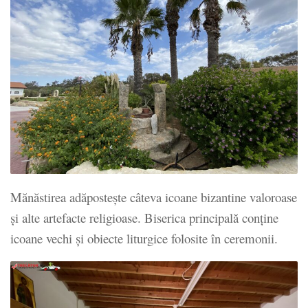
Mănăstirea adăpostește câteva icoane bizantine valoroase
și alte artefacte religioase. Biserica principală conține
icoane vechi și obiecte liturgice folosite în ceremonii.