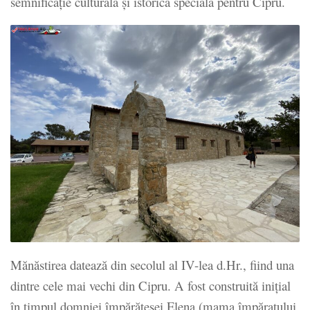
semnificație culturală și istorică specială pentru Cipru.
Mănăstirea datează din secolul al IV-lea d.Hr., fiind una
dintre cele mai vechi din Cipru. A fost construită inițial
în timpul domniei împărătesei Elena (mama împăratului