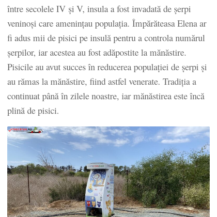
între secolele IV și V, insula a fost invadată de șerpi
veninoși care amenințau populația. Împărăteasa Elena ar
fi adus mii de pisici pe insulă pentru a controla numărul
șerpilor, iar acestea au fost adăpostite la mănăstire.
Pisicile au avut succes în reducerea populației de șerpi și
au rămas la mănăstire, fiind astfel venerate. Tradiția a
continuat până în zilele noastre, iar mănăstirea este încă
plină de pisici.