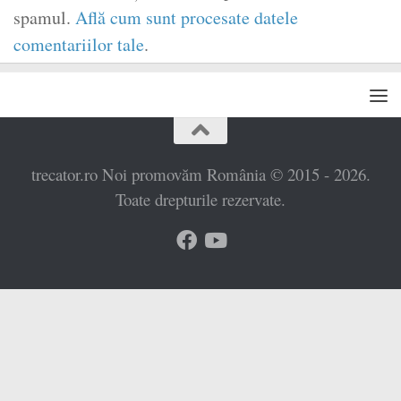
spamul.
Află cum sunt procesate datele
comentariilor tale
.
trecator.ro Noi promovăm România © 2015 - 2026.
Toate drepturile rezervate.